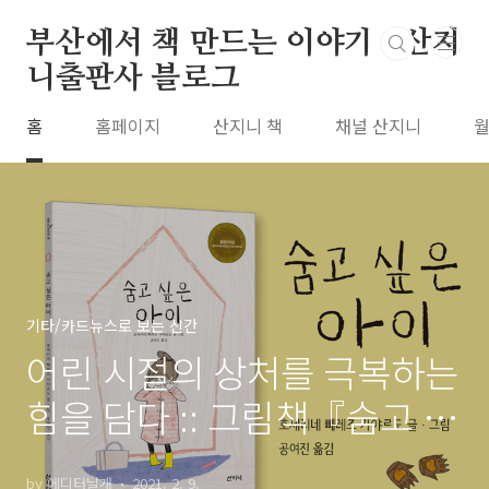
본문 바로가기
부산에서 책 만드는 이야기 : 산지
니출판사 블로그
홈
홈페이지
산지니 책
채널 산지니
월
기타/카드뉴스로 보는 신간
어린 시절의 상처를 극복하는
힘을 담다 :: 그림책『숨고 싶
은 아이』
by 에디터날개
2021. 2. 9.