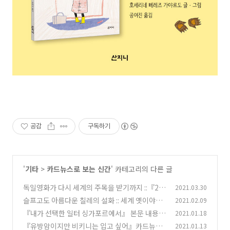
공감
구독하기
'
기타
>
카드뉴스로 보는 신간
' 카테고리의 다른 글
독일영화가 다시 세계의 주목을 받기까지 ::『20
2021.03.30
00년 이후의 독일영화』
슬프고도 아름다운 칠레의 설화 :: 세계 옛이야기
2021.02.09
(0)
그림책『아냐뉴까 이야기』
『내가 선택한 일터 싱가포르에서』 본문 내용
2021.01.18
(0)
카드뉴스
『유방암이지만 비키니는 입고 싶어』카드뉴스
2021.01.13
(0)