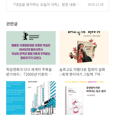
『내일을 생각하는 오늘의 식탁』 본문 내용 카
2020.12.28
(0)
드뉴스
(2)
관련글
독일영화가 다시 세계의 주목을
슬프고도 아름다운 칠레의 설화
받기까지 ::『2000년 이후의 독
:: 세계 옛이야기 그림책『아냐
일영화』
뉴까 이야기』