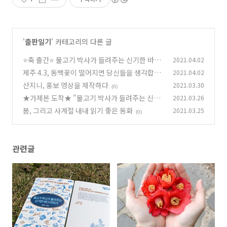
'
출판일기
' 카테고리의 다른 글
⭐축 출간⭐ 물고기 박사가 들려주는 신기한 바다
2021.04.02
이야기 (드디어!)
제주 4.3, 동백꽃이 떨어지면 당신들을 생각합니
2021.04.02
(0)
다.
산지니, 홍보 영상을 제작하다
2021.03.30
(0)
(0)
★가제본 도착★ "물고기 박사가 들려주는 신기
2021.03.26
한 바다 이야기"
봄, 그리고 사계절 내내 읽기 좋은 동화
2021.03.25
(0)
(0)
관련글