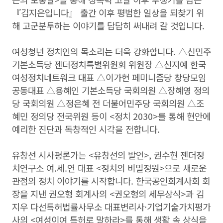
『김지은입니다』 출간 이후 평범한 일상을 되찾기 위
해 고군분투하는 이야기를 담담히 써내려 갈 것입니다.
여성청년 정치인의 목소리는 더욱 강화합니다. △신민주
기본소득당 젠더정치특별위원회 위원장 △신지예 한국
여성정치네트워크 대표 △이가현 페미니즘당 창당모임
공동대표 △용혜인 기본소득당 국회의원 △장혜영 정의
당 국회의원 △정은혜 전 더불어민주당 국회의원 △조
혜민 정의당 전국위원 등이 <정치 2030>를 통해 현안에
예리한 진단과 독창적인 시각을 전합니다.
유창선 시사평론가는 <유창선의 발언>, 권수현 젠더정
치연구소 여.세.연 대표 <정치의 비밀정원>으로 새로운
관점의 정치 이야기를 시작합니다. 한국공인회계사회 회
장을 지낸 권오형 회계사의 <권오형의 세무상식>과 김
지우 다선특허법률사무소 대표변리사·기업기술가치평가
사의 <여성이여 특허로 말하라>를 통해 생활 속 상식을