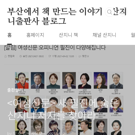
본문 바로가기
부산에서 책 만드는 이야기 : 산지
니출판사 블로그
홈
홈페이지
산지니 책
채널 산지니
월
출판일기
<여성신문> 새 필진에 숨은
산지니 저자를 찾아라
by 알 수 없는 사용자
2021. 4. 2.