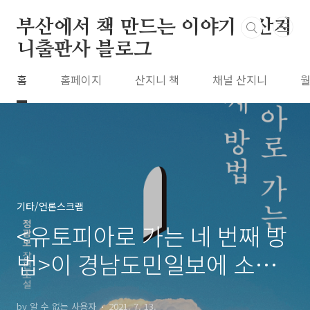
본문 바로가기
부산에서 책 만드는 이야기 : 산지
니출판사 블로그
홈
홈페이지
산지니 책
채널 산지니
월
기타/언론스크랩
<유토피아로 가는 네 번째 방
법>이 경남도민일보에 소개
되었습니다!
by 알 수 없는 사용자
2021. 7. 13.