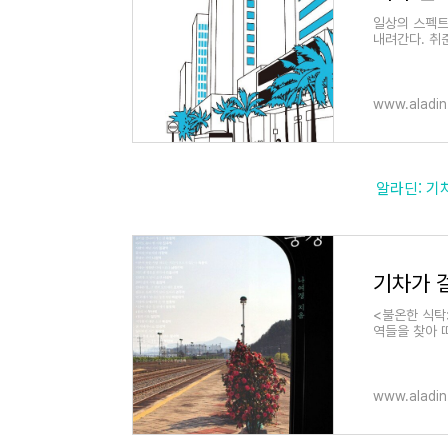
일상의 스펙트
내려간다. 취
언어 공부, 집
www.aladin
알라딘: 기차가
기차가 
<불온한 식탁
역들을 찾아 
고 있는 기차
www.aladin