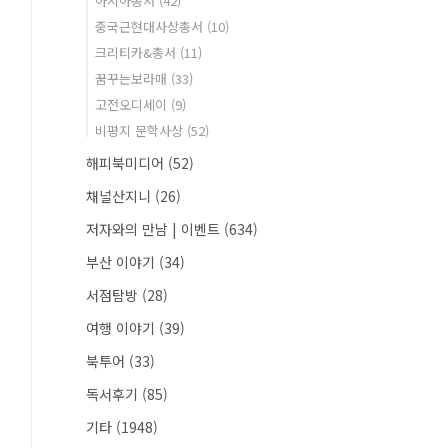
아시아총서
(42)
중국근현대사상총서
(10)
크리티카&총서
(11)
꿈꾸는보라매
(33)
고전오디세이
(9)
비평지 문학사상
(52)
해피북미디어
(52)
채널산지니
(26)
저자와의 만남 | 이벤트
(634)
부산 이야기
(34)
서점탐방
(28)
여행 이야기
(39)
북투어
(33)
독서후기
(85)
기타
(1948)