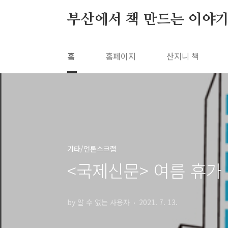
본문 바로가기
부산에서 책 만드는 이야기
홈
홈페이지
산지니 책
기타/언론스크랩
<국제신문> 여름 휴가
by 알 수 없는 사용자
2021. 7. 13.