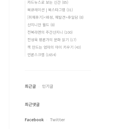
카드뉴스로 보는 신간
(85)
북큐레이션 | 북스타그램
(31)
[취재후기]<왜성, 재발견>후일담
(8)
산지니안 월드
(8)
전복라면의 주간산지니
(100)
전성욱 평론가의 문화 읽기
(17)
책 만드는 엄마의 아이 키우기
(43)
언론스크랩
(1654)
최근글
인기글
최근댓글
Facebook
Twitter