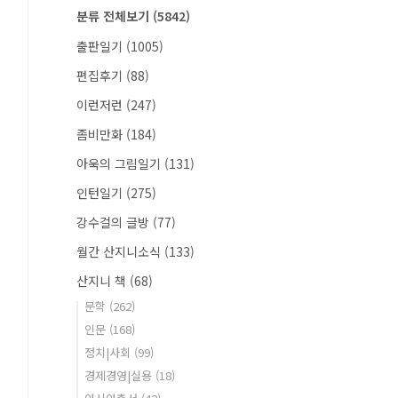
분류 전체보기
(5842)
출판일기
(1005)
편집후기
(88)
이런저런
(247)
좀비만화
(184)
아욱의 그림일기
(131)
인턴일기
(275)
강수걸의 글방
(77)
월간 산지니소식
(133)
산지니 책
(68)
문학
(262)
인문
(168)
정치|사회
(99)
경제경영|실용
(18)