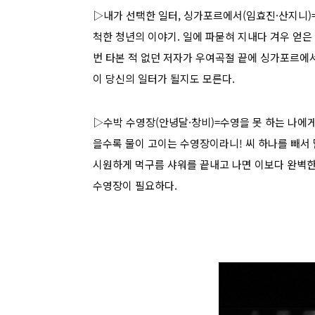
▷내가 선택한 일터, 싱가포르에서(임효진·산지니)
척한 청년의 이야기. 일에 파묻혀 지내다 겨우 얻은
번 타본 적 없던 저자가 우여곡절 끝에 싱가포르에서
이 당신의 일터가 될지도 모른다.
▷수박 수영장(안녕달·창비)=수영을 못 하는 나에게
을수록 물이 고이는 수영장이라니! 씨 하나를 빼서 
시원하게 먹구름 샤워를 끝내고 나면 이보다 완벽한
수영장이 필요하다.