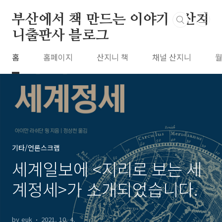
본문 바로가기
부산에서 책 만드는 이야기 : 산지
니출판사 블로그
홈
홈페이지
산지니 책
채널 산지니
월
기타/언론스크랩
세계일보에 <지리로 보는 세
계정세>가 소개되었습니다.
by euk
2021. 10. 4.