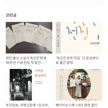
뉴시스, 한국일보에 소개되었습니다.
(0)
관련글
영천 출신 소설가 하근찬 탄생
‘하근찬 문학 전집’ 21권 분량으
90주년 기념 전집 첫 발간...관련
로 출간 앞둬
행사 펼쳐져
부산일보, 국제신문에 <오사카,
베이비뉴스에 <사다 보면 끝이