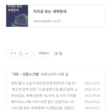
지리로 보는 세계정세
www.aladin.co.kr
1
구독하기
'
기타
>
언론스크랩
' 카테고리의 다른 글
영천 출신 소설가 하근찬 탄생 90주년 기념 전집
2021.10.13
첫 발간...관련 행사 펼쳐져
‘하근찬 문학 전집’ 21권 분량으로 출간 앞둬
2021.10.13
(0)
(0)
부산일보, 국제신문에 <오사카, 도시의 기억을 발
2021.09.24
굴하다>가 소개되었습니다
베이비뉴스에 <사다 보면 끝이 있겠지요> 서평이
2021.09.23
(0)
게재되었습니다
<지리로 보는 세계정세>가 매일신문, 내일신문,
2021.09.17
(0)