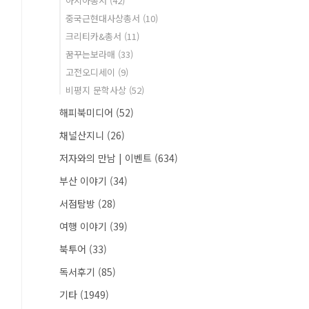
아시아총서
(42)
중국근현대사상총서
(10)
크리티카&총서
(11)
꿈꾸는보라매
(33)
고전오디세이
(9)
비평지 문학사상
(52)
해피북미디어
(52)
채널산지니
(26)
저자와의 만남 | 이벤트
(634)
부산 이야기
(34)
서점탐방
(28)
여행 이야기
(39)
북투어
(33)
독서후기
(85)
기타
(1949)