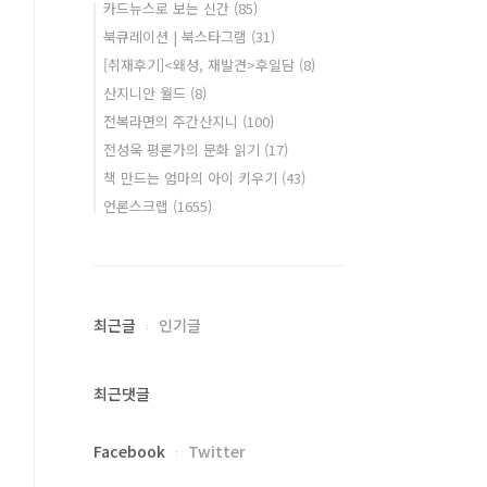
카드뉴스로 보는 신간
(85)
북큐레이션 | 북스타그램
(31)
[취재후기]<왜성, 재발견>후일담
(8)
산지니안 월드
(8)
전복라면의 주간산지니
(100)
전성욱 평론가의 문화 읽기
(17)
책 만드는 엄마의 아이 키우기
(43)
언론스크랩
(1655)
최근글
인기글
최근댓글
Facebook
Twitter