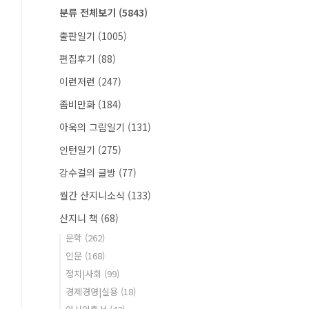
분류 전체보기
(5843)
출판일기
(1005)
편집후기
(88)
이런저런
(247)
좀비만화
(184)
아욱의 그림일기
(131)
인턴일기
(275)
강수걸의 글방
(77)
월간 산지니소식
(133)
산지니 책
(68)
문학
(262)
인문
(168)
정치|사회
(99)
경제경영|실용
(18)