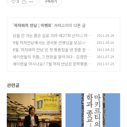
3
구독하기
'
저자와의 만남 | 이벤트
' 카테고리의 다른 글
남들 안 가는 좁은 길로 가라-제27회 산지니 저자
2011.09.26
와의 만남
9월 저자만남에서는 권서용 선생님을 모십니다
2011.09.16
(0)
8월 '저자와의 만남'은 첫 평론집을 낸 정훈 문학
2011.08.22
(0)
평론가를 만납니다.
세이렌들의 귀환, 그 현장을 찾아가다 - 김경연 저
2011.07.29
(2)
자와의 만남
세이렌을 아시나요? 7월 저자 만남은 문학평론가
2011.07.25
(8)
김경연 선생님이십니다.
(0)
관련글