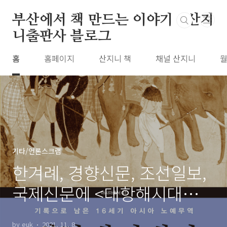
본문 바로가기
부산에서 책 만드는 이야기 : 산지
니출판사 블로그
홈
홈페이지
산지니 책
채널 산지니
월
기타/언론스크랩
한겨례, 경향신문, 조선일보,
국제신문에 <대항해시대의
일본인 노예>가 소개되었습
by euk
2021. 11. 8.