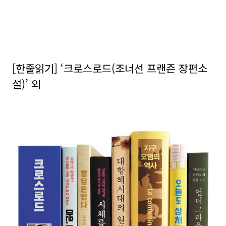
[한줄읽기] ‘크로스로드(조너선 프랜즌 장편소
설)’ 외