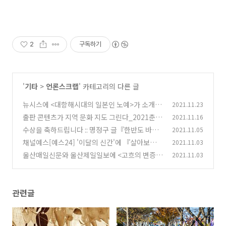
2
구독하기
'
기타
>
언론스크랩
' 카테고리의 다른 글
뉴시스에 <대항해시대의 일본인 노예>가 소개되
2021.11.23
었습니다.
출판 콘텐츠가 지역 문화 지도 그린다_2021춘천
2021.11.16
(0)
한국지역도서전
수상을 축하드립니다 :: 명정구 글『한반도 바닷
2021.11.05
(0)
물고기 세밀화 대도감』 롯데출판문화대상 대상
채널예스[예스24] '이달의 신간'에 『살아보니,
2021.11.03
수상
대만』이 선정되었습니다!
(1)
울산매일신문와 울산제일일보에 <고흐의 변증법
2021.11.03
(4)
>이 소개되었습니다.
(0)
관련글