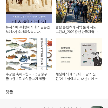
뉴시스에 <대항해시대의 일본인
출판 콘텐츠가 지역 문화 지도
노예>가 소개되었습니다.
그린다_2021춘천 한국지역도
서전
수상을 축하드립니다 :: 명정구
채널예스[예스24] '이달의 신
글『한반도 바닷물고기 세밀화
간'에 『살아보니, 대만』이 선
대도감』 롯데출판문화대상 대
정되었습니다!
상 수상
댓글