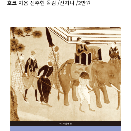
호코 지음 신주현 옮김 /산지니 /2만원