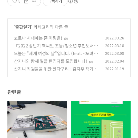
3
구독하기
'
출판일기
' 카테고리의 다른 글
코로나 시대에는 줌 미팅을!
2022.03.26
(0)
『2022 상반기 책씨앗 초등/청소년 추천도서목
2022.03.18
록』이 발행되었습니다.
오늘은 "세계 여성의 날"입니다. (feat. <모녀5
2022.03.08
(0)
세대>)
산지니와 함께 일할 편집자를 모집합니다!
2022.02.04
(0)
(0)
산지니 직원들을 위한 달다구리 :: 김지우 작가님
2022.01.19
의 선물이 도착했습니다 (+일상의 스펙트럼 신간
스포일러)
(3)
관련글