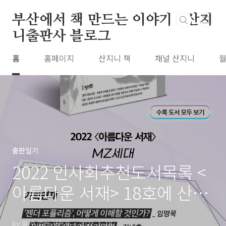
본문 바로가기
부산에서 책 만드는 이야기 : 산지
니출판사 블로그
홈
홈페이지
산지니 책
채널 산지니
월
출판일기
2022 인사회추천도서목록 <
아름다운 서재> 18호에 산지
니 책들이 선정되었습니다!
by 알 수 없는 사용자
2022. 3. 18.