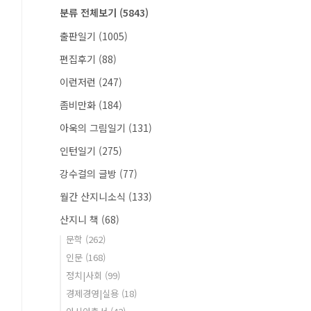
분류 전체보기
(5843)
출판일기
(1005)
편집후기
(88)
이런저런
(247)
좀비만화
(184)
아욱의 그림일기
(131)
인턴일기
(275)
강수걸의 글방
(77)
월간 산지니소식
(133)
산지니 책
(68)
문학
(262)
인문
(168)
정치|사회
(99)
경제경영|실용
(18)