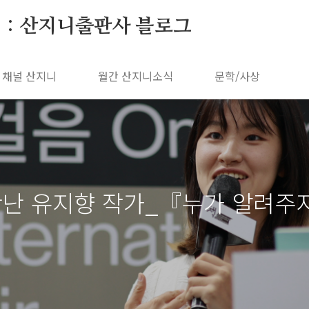
 : 산지니출판사 블로그
채널 산지니
월간 산지니소식
문학/사상
난 유지향 작가_『누가 알려주지