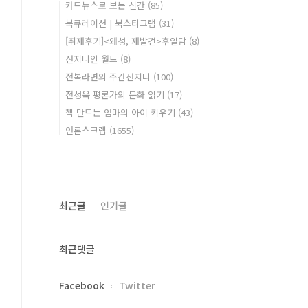
카드뉴스로 보는 신간
(85)
북큐레이션 | 북스타그램
(31)
[취재후기]<왜성, 재발견>후일담
(8)
산지니안 월드
(8)
전복라면의 주간산지니
(100)
전성욱 평론가의 문화 읽기
(17)
책 만드는 엄마의 아이 키우기
(43)
언론스크랩
(1655)
최근글
인기글
최근댓글
Facebook
Twitter