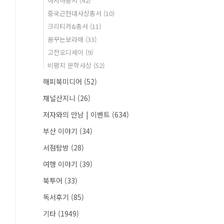
아시아총서
(42)
중국근현대사상총서
(10)
크리티카&총서
(11)
꿈꾸는보라매
(33)
고전오디세이
(9)
비평지 문학사상
(52)
해피북미디어
(52)
채널산지니
(26)
저자와의 만남 | 이벤트
(634)
부산 이야기
(34)
서점탐방
(28)
여행 이야기
(39)
북투어
(33)
독서후기
(85)
기타
(1949)