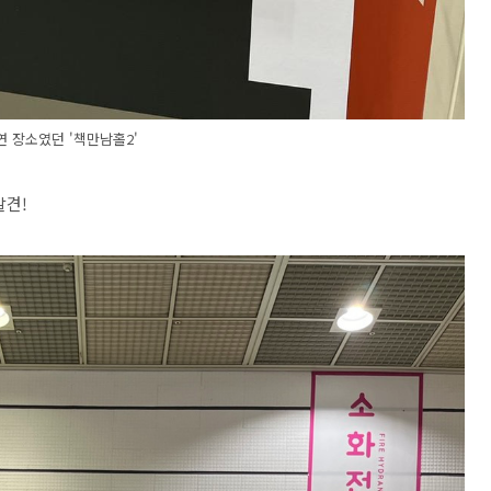
연 장소였던 '책만남홀2'
발견!