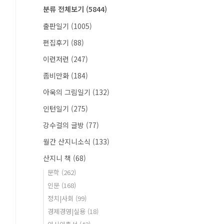
분류 전체보기
(5844)
출판일기
(1005)
편집후기
(88)
이런저런
(247)
좀비만화
(184)
아욱의 그림일기
(132)
인턴일기
(275)
강수걸의 글방
(77)
월간 산지니소식
(133)
산지니 책
(68)
문학
(262)
인문
(168)
정치|사회
(99)
경제경영|실용
(18)