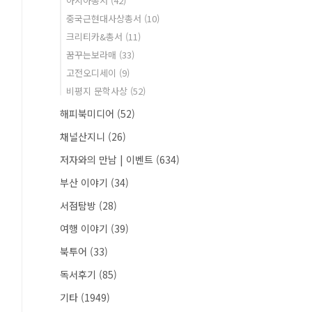
아시아총서
(42)
중국근현대사상총서
(10)
크리티카&총서
(11)
꿈꾸는보라매
(33)
고전오디세이
(9)
비평지 문학사상
(52)
해피북미디어
(52)
채널산지니
(26)
저자와의 만남 | 이벤트
(634)
부산 이야기
(34)
서점탐방
(28)
여행 이야기
(39)
북투어
(33)
독서후기
(85)
기타
(1949)