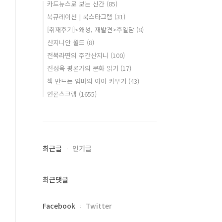
카드뉴스로 보는 신간
(85)
북큐레이션 | 북스타그램
(31)
[취재후기]<왜성, 재발견>후일담
(8)
산지니안 월드
(8)
전복라면의 주간산지니
(100)
전성욱 평론가의 문화 읽기
(17)
책 만드는 엄마의 아이 키우기
(43)
언론스크랩
(1655)
최근글
인기글
최근댓글
Facebook
Twitter