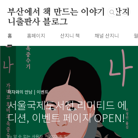
본문 바로가기
부산에서 책 만드는 이야기 : 산지
니출판사 블로그
홈
홈페이지
산지니 책
채널 산지니
월
저자와의 만남 | 이벤트
서울국제도서전 리미티드 에
디션, 이벤트 페이지 OPEN!
by 알 수 없는 사용자
2022. 6. 5.