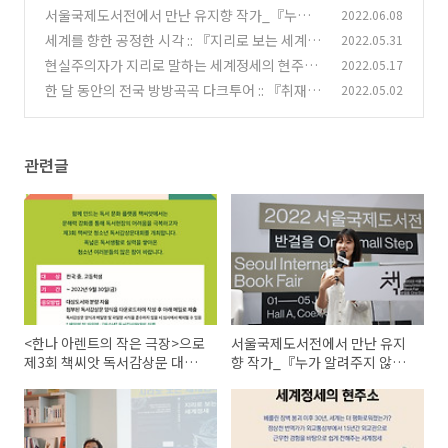
서감상문 대회에 참가해보세요!
서울국제도서전에서 만난 유지향 작가_『누가
2022.06.08
(0)
알려주지 않아도 난』저자 강연회
세계를 향한 공정한 시각 :: 『지리로 보는 세계 정
2022.05.31
(1)
세』 출판도시 인문학당 강연
현실주의자가 지리로 말하는 세계정세의 현주소
2022.05.17
(0)
_『지리로 보는 세계정세』:: 출판도시 인문학당
한 달 동안의 전국 방방곡곡 다크투어 :: 『취재남
2022.05.02
강연이 열립니다!
감성녀』 출판도시 인문학당 강연
(0)
(0)
관련글
<한나 아렌트의 작은 극장>으로
서울국제도서전에서 만난 유지
제3회 책씨앗 독서감상문 대회
향 작가_『누가 알려주지 않아
에 참가해보세요!
도 난』저자 강연회