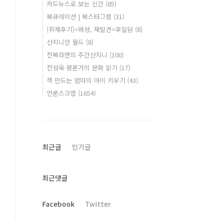
카드뉴스로 보는 신간
(85)
북큐레이션 | 북스타그램
(31)
[취재후기]<왜성, 재발견>후일담
(8)
산지니안 월드
(8)
전복라면의 주간산지니
(100)
전성욱 평론가의 문화 읽기
(17)
책 만드는 엄마의 아이 키우기
(43)
언론스크랩
(1654)
최근글
인기글
최근댓글
Facebook
Twitter