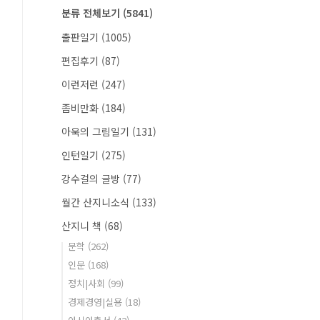
분류 전체보기
(5841)
출판일기
(1005)
편집후기
(87)
이런저런
(247)
좀비만화
(184)
아욱의 그림일기
(131)
인턴일기
(275)
강수걸의 글방
(77)
월간 산지니소식
(133)
산지니 책
(68)
문학
(262)
인문
(168)
정치|사회
(99)
경제경영|실용
(18)