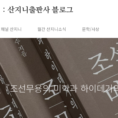
 : 산지니출판사 블로그
채널 산지니
월간 산지니소식
문학/사상
『조선무용의 미학과 하이데거의 