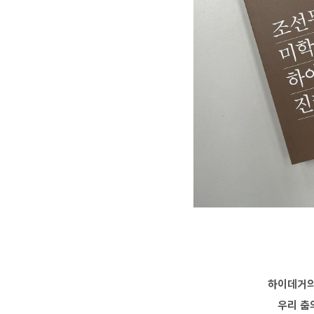
하이데거의
우리 춤