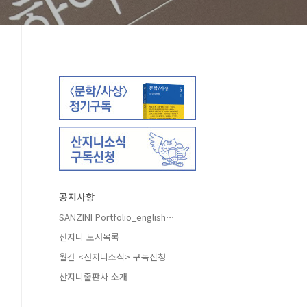
공지사항
SANZINI Portfolio_english⋯
산지니 도서목록
월간 <산지니소식> 구독신청
산지니출판사 소개