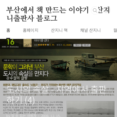
본문 바로가기
부산에서 책 만드는 이야기 : 산지
니출판사 블로그
홈
홈페이지
산지니 책
채널 산지니
월
강수걸의 글방
도시의 속살 - 지역에서 출판
하기 (4)
by 알 수 없는 사용자
2008. 12. 15.