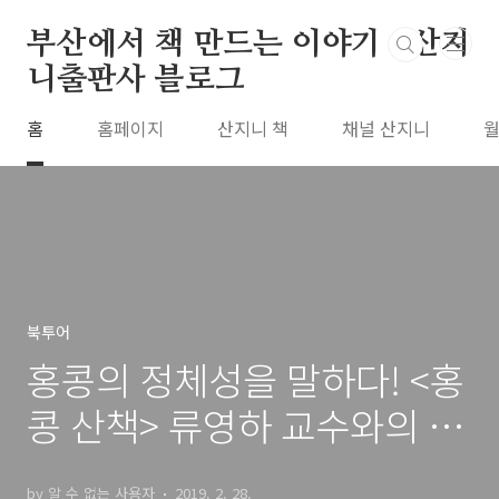
본문 바로가기
부산에서 책 만드는 이야기 : 산지
니출판사 블로그
홈
홈페이지
산지니 책
채널 산지니
월
북투어
홍콩의 정체성을 말하다! <홍
콩 산책> 류영하 교수와의 만
남
by 알 수 없는 사용자
2019. 2. 28.