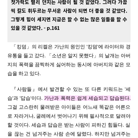
젓가락도 멀리 던지는 사람이 될 것 같았다. 그러다 가끔
씩 칼도 휘두르는 무서운 사람이 되면 더 좋을 것 같았다.
그렇게 힘이 세지면 지금은 할 수 없는 많은 일들을 할 수
있을 것 같았다. - p.161
「킹덤」의 리켈은 가난의 원인인 '킹덤'에 라이터와 경
유통을 들고 갔다.
「소년은 알지 못했다」의 날개는 아버
지의 폭력을 끔찍하게 싫어하는 동시에 아버지와 같은 모
습을 하고 있다
.
『사람들』에서 발견할 수 있는 또 다른
키워드
는 '세
습'과 '답습'
이다.
가난과 폭력은 쉽게 세습되고 답습된다.
그걸 고스란히 물려받은 아이들은 어느새 똑같은 어른으
로 자라거나, 굴레에서 벗어나기 위해 필사적으로
달려야
할 것이다. 세습과 답습은 받는 사람이 피하긴 힘들다. 실
을 끊는 건 넘겨주는 사람 손에 달렸다. 하지만 넘겨주는