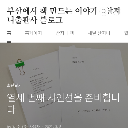
본문 바로가기
부산에서 책 만드는 이야기 : 산지
니출판사 블로그
홈
홈페이지
산지니 책
채널 산지니
월
출판일기
열세 번째 시인선을 준비합니
다
by 알 수 없는 사용자
2021. 3. 5.