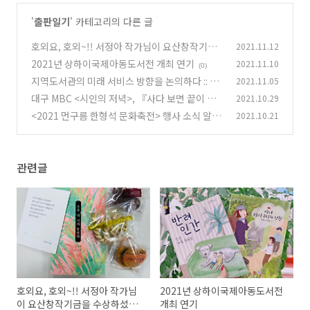
'
출판일기
' 카테고리의 다른 글
호외요, 호외~!! 서정아 작가님이 요산창작기금
2021.11.12
을 수상하셨대요!!
2021년 상하이국제아동도서전 개최 연기
2021.11.10
(1)
(0)
지역도서관의 미래 서비스 방향을 논의하다 :: 20
2021.11.05
21 부산(지역)도서관 정책포럼
대구 MBC <시인의 저녁>, 『사다 보면 끝이 있
2021.10.29
(0)
겠지요』특집 후기
<2021 먼구름 한형석 문화축전> 행사 소식 알려
2021.10.21
(0)
드립니다!
(0)
관련글
호외요, 호외~!! 서정아 작가님
2021년 상하이국제아동도서전
이 요산창작기금을 수상하셨대
개최 연기