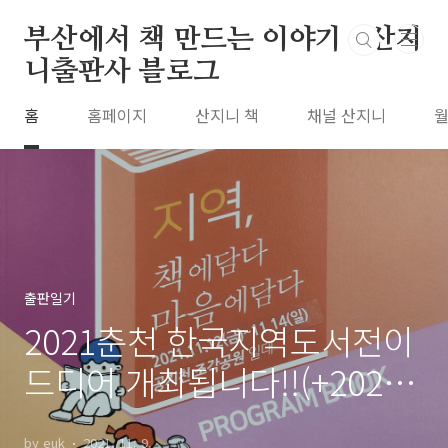
본문 바로가기
부산에서 책 만드는 이야기 : 산지
니출판사 블로그
홈
홈페이지
산지니 책
채널 산지니
월
출판일기
2021춘천 한국지역도서전이
드디어 개최됩니다!!(+2021
올해의 책)
by euk
2021. 11. 9.