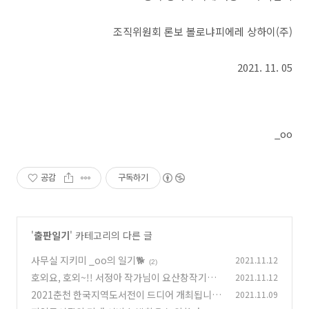
조직위원회 론보 볼로냐피에레 상하이(주)
2021. 11. 05
_oo
공감
구독하기
'
출판일기
' 카테고리의 다른 글
사무실 지키미 _oo의 일기🐕
2021.11.12
(2)
호외요, 호외~!! 서정아 작가님이 요산창작기금
2021.11.12
을 수상하셨대요!!
2021춘천 한국지역도서전이 드디어 개최됩니
2021.11.09
(1)