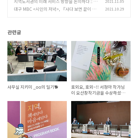
다!!(+2021 올해의 책)
지역도서관의 미래 서비스 방향을 논의하다 :: 20
2021.11.05
(0)
21 부산(지역)도서관 정책포럼
대구 MBC <시인의 저녁>, 『사다 보면 끝이 있
2021.10.29
(0)
겠지요』특집 후기
(0)
관련글
사무실 지키미 _oo의 일기🐕
호외요, 호외~!! 서정아 작가님
이 요산창작기금을 수상하셨대
요!!