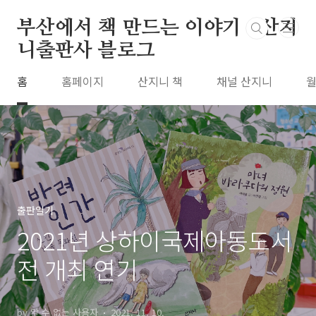
본문 바로가기
부산에서 책 만드는 이야기 : 산지
니출판사 블로그
홈
홈페이지
산지니 책
채널 산지니
월
출판일기
2021년 상하이국제아동도서
전 개최 연기
by 알 수 없는 사용자
2021. 11. 10.