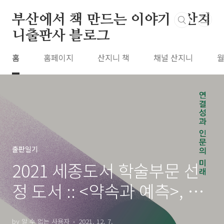
본문 바로가기
부산에서 책 만드는 이야기 : 산지
니출판사 블로그
홈
홈페이지
산지니 책
채널 산지니
월
출판일기
2021 세종도서 학술부문 선
정 도서 :: <약속과 예측>, <문
장의 희곡>, <이미지 제국>
by 알 수 없는 사용자
2021. 12. 7.