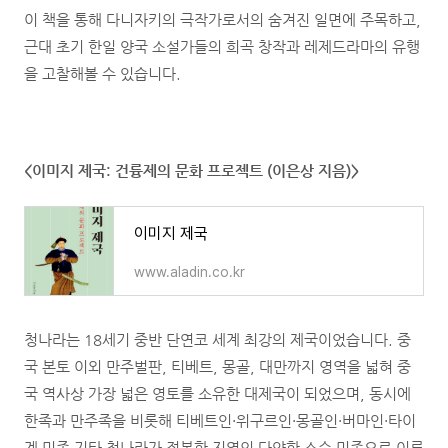
이 책을 통해 다니자키의 극작가로서의 숨겨진 일면에 주목하고,
근대 초기 한일 양국 소설가들의 희곡 창작과 레제드라마의 유행
을 고찰해볼 수 있습니다.
<이미지 제국: 건륭제의 문화 프로젝트 (이은상 지음)>
이미지 제국
www.aladin.co.kr
청나라는 18세기 중반 단연코 세계 최강의 제국이었습니다. 중
국 본토 이외 만주벌판, 티베트, 몽골, 대만까지 영역을 넓혀 중
국 역사상 가장 넓은 영토를 소유한 대제국이 되었으며, 동시에
한족과 만주족을 비롯해 티베트인·위구르인·몽골인·버마인·타이
계 민족 기타 청나라가 정복한 지역의 다양한 소수 민족으로 이루