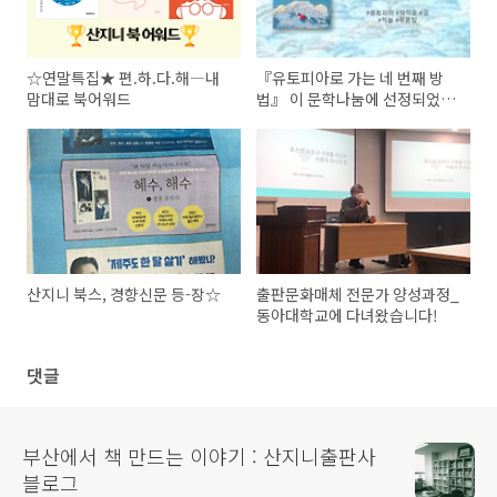
☆연말특집★ 편.하.다.해­­―내
『유토피아로 가는 네 번째 방
맘대로 북어워드
법』 이 문학나눔에 선정되었습
니다!
산지니 북스, 경향신문 등-장☆
출판문화매체 전문가 양성과정_
동아대학교에 다녀왔습니다!
댓글
부산에서 책 만드는 이야기 : 산지니출판사
블로그