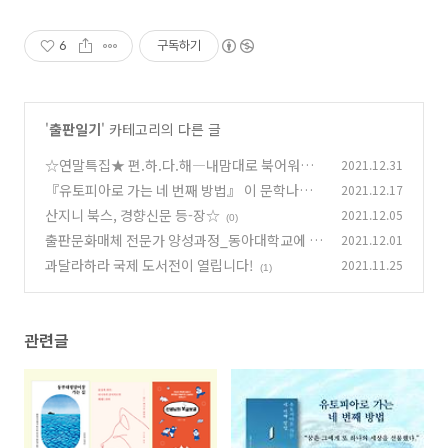
6
구독하기
'
출판일기
' 카테고리의 다른 글
☆연말특집★ 편.하.다.해­­―내맘대로 북어워드
2021.12.31
『유토피아로 가는 네 번째 방법』 이 문학나눔
2021.12.17
(3)
에 선정되었습니다!
산지니 북스, 경향신문 등-장☆
2021.12.05
(1)
(0)
출판문화매체 전문가 양성과정_동아대학교에 다
2021.12.01
녀왔습니다!
과달라하라 국제 도서전이 열립니다!
2021.11.25
(1)
(1)
관련글