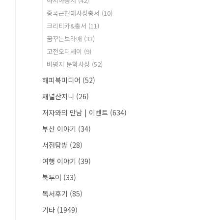
아시아총서
(42)
중국근현대사상총서
(10)
크리티카&총서
(11)
꿈꾸는보라매
(33)
고전오디세이
(9)
비평지 문학사상
(52)
해피북미디어
(52)
채널산지니
(26)
저자와의 만남 | 이벤트
(634)
부산 이야기
(34)
서점탐방
(28)
여행 이야기
(39)
북투어
(33)
독서후기
(85)
기타
(1949)