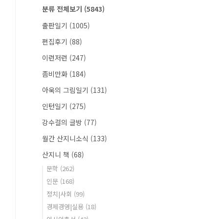
분류 전체보기
(5843)
출판일기
(1005)
편집후기
(88)
이런저런
(247)
좀비만화
(184)
아욱의 그림일기
(131)
인턴일기
(275)
강수걸의 글방
(77)
월간 산지니소식
(133)
산지니 책
(68)
문학
(262)
인문
(168)
정치|사회
(99)
경제경영|실용
(18)