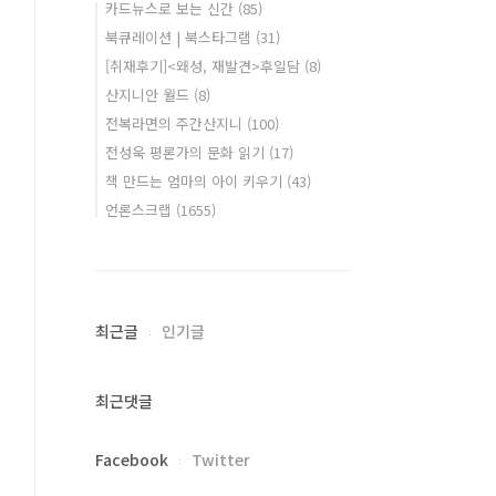
카드뉴스로 보는 신간
(85)
북큐레이션 | 북스타그램
(31)
[취재후기]<왜성, 재발견>후일담
(8)
산지니안 월드
(8)
전복라면의 주간산지니
(100)
전성욱 평론가의 문화 읽기
(17)
책 만드는 엄마의 아이 키우기
(43)
언론스크랩
(1655)
최근글
인기글
최근댓글
Facebook
Twitter