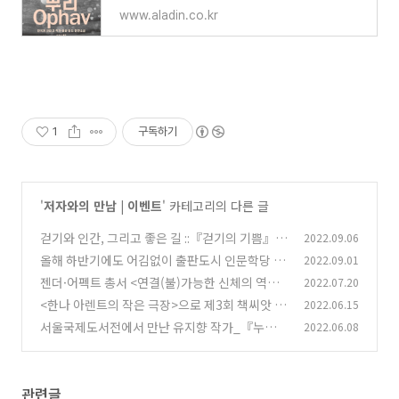
www.aladin.co.kr
1
구독하기
'
저자와의 만남 | 이벤트
' 카테고리의 다른 글
걷기와 인간, 그리고 좋은 길 ::『걷기의 기쁨』
2022.09.06
출판도시 인문학당 강연
올해 하반기에도 어김없이 출판도시 인문학당 강
2022.09.01
(0)
연이 열립니다! _부산의 도보꾼이 전하는 길 위의
젠더·어펙트 총서 <연결(불)가능한 신체의 역사
2022.07.20
인문학 ::『걷기의 기쁨』
> 서평회에 여러분을 초대합니다:)
(0)
<한나 아렌트의 작은 극장>으로 제3회 책씨앗 독
2022.06.15
(0)
서감상문 대회에 참가해보세요!
서울국제도서전에서 만난 유지향 작가_『누가
2022.06.08
(0)
알려주지 않아도 난』저자 강연회
(1)
관련글