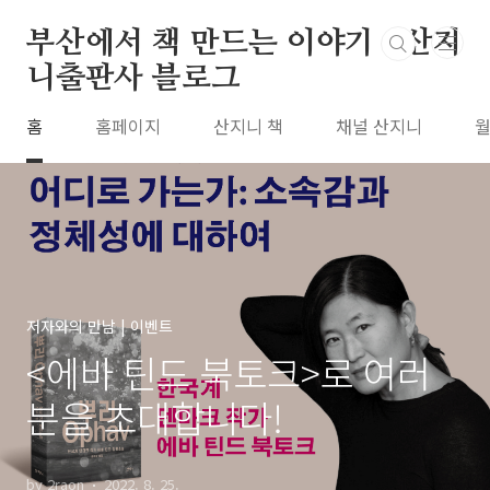
본문 바로가기
부산에서 책 만드는 이야기 : 산지
니출판사 블로그
홈
홈페이지
산지니 책
채널 산지니
월
저자와의 만남 | 이벤트
<에바 틴드 북토크>로 여러
분을 초대합니다!
by 2raon
2022. 8. 25.