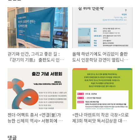
걷기와 인간, 그리고 좋은 길 ::
올해 하반기에도 어김없이 출판
『걷기의 기쁨』 출판도시 인문
도시 인문학당 강연이 열립니다!
학당 강연
_부산의 도보꾼이 전하는 길 위
의 인문학 ::『걷기의 기쁨』
젠더·어펙트 총서 <연결(불)가
<한나 아렌트의 작은 극장>으로
능한 신체의 역사> 서평회에 여
제3회 책씨앗 독서감상문 대회
러분을 초대합니다:)
에 참가해보세요!
댓글