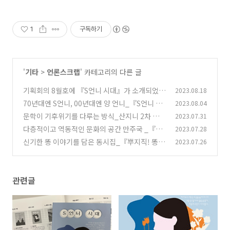
1
구독하기
'
기타
>
언론스크랩
' 카테고리의 다른 글
기획회의 8월호에 『S언니 시대』가 소개되었습
2023.08.18
니다!
70년대엔 S언니, 00년대엔 양 언니_『S언니 시
2023.08.04
(0)
대』 매일신문 소개
문학이 기후위기를 다루는 방식_산지니 2차 독서
2023.07.31
(0)
아카데미가 <부산일보>에 소개되었습니다
다층적이고 역동적인 문화의 공간 만주국 _『만
2023.07.28
(0)
주국 시기 중국소설』 국제신문 언론소개
신기한 똥 이야기를 담은 동시집_『뿌지직! 똥
2023.07.26
(0)
탐험대』소년한국일보 언론 소개
(0)
관련글