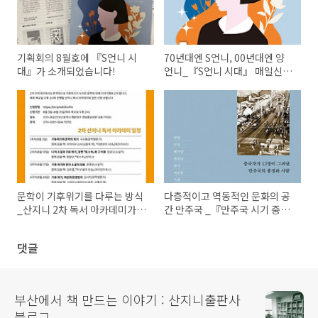
기획회의 8월호에 『S언니 시
70년대엔 S언니, 00년대엔 양
대』가 소개되었습니다!
언니_『S언니 시대』 매일신문
소개
문학이 기후위기를 다루는 방식
다층적이고 역동적인 문화의 공
_산지니 2차 독서 아카데미가 <
간 만주국 _『만주국 시기 중국
부산일보>에 소개되었습니다
소설』 국제신문 언론소개
댓글
부산에서 책 만드는 이야기 : 산지니출판사
블로그