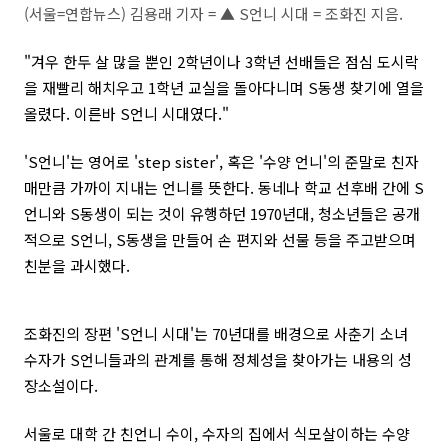
(서울=연합뉴스) 김용래 기자 = ▲ S언니 시대 = 조화진 지음.
"겨우 한두 살 많을 뿐인 2학년이나 3학년 선배들은 점심 도시락
을 재빨리 해치우고 1학년 교실을 돌아다니며 S동생 찾기에 열을
올렸다. 이른바 S언니 시대였다."
'S언니'는 영어로 'step sister', 혹은 '수양 언니'의 준말로 친자
매만큼 가까이 지내는 언니를 뜻한다. 동네나 학교 선후배 간에 S
언니와 S동생이 되는 것이 유행하던 1970년대, 청소년들은 공개
적으로 S언니, S동생을 만들어 손 편지와 선물 등을 주고받으며
친분을 과시했다.
조화진의 장편 'S언니 시대'는 70년대를 배경으로 사춘기 소녀
수자가 S언니들과의 관계를 통해 정체성을 찾아가는 내용의 성
장소설이다.
서울로 대학 간 친언니 수이, 수자의 집에서 식모살이하는 수양