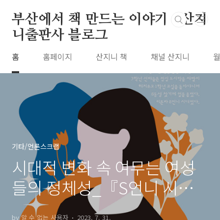
본문 바로가기
부산에서 책 만드는 이야기 : 산지
니출판사 블로그
홈
홈페이지
산지니 책
채널 산지니
월
기타/언론스크랩
시대적 변화 속 여무는 여성
들의 정체성_『S언니 시
대』부산일보, 국제신문, 경
by 알 수 없는 사용자
2023. 7. 31.