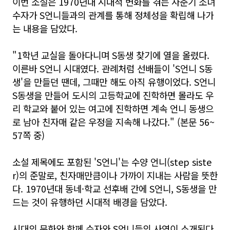
이번 소설은 1970년대 시대적 변화를 겪는 사춘기 소녀
수자가 S언니들과의 관계를 통해 정체성을 확립해 나가
는 내용을 담았다.
"1학년 교실을 돌아다니며 S동생 찾기에 열을 올렸다.
이른바 S언니 시대였다. 관례처럼 선배들이 'S언니 S동
생'을 만들던 땐데, 그때만 해도 아직 유행이었다. S언니
S동생을 만들어 도시의 고등학교에 진학하면 몰라도 우
리 학교와 붙어 있는 여고에 진학하면 계속 언니 동생으
로 남아 친자매 같은 우정을 지속해 나갔다." (본문 56~
57쪽 중)
소설 제목에도 포함된 'S언니'는 수양 언니(step siste
r)의 준말로, 친자매만큼이나 가까이 지내는 사람을 뜻한
다. 1970년대 동네·학교 선후배 간에 S언니, S동생을 만
드는 것이 유행하던 시대적 배경을 담았다.
시대의 문화와 함께 수자와 S언니들의 사연이 소개된다.