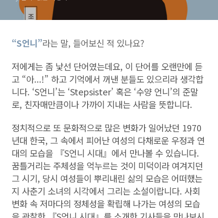
남도민일보, 연합뉴스, 무등
일보, 뉴시스 소개
“S언니
”
라는 말, 들어보신 적 있나요?
저에게는 좀 낯선 단어였는데요
,
이 단어를 오랜만에 듣
고
“
아
...!”
하고 기억에서 꺼낸 분들도 있으리라 생각합
니다
. ‘S
언니
’
는
‘Stepsister’
혹은
‘
수양 언니
’
의 준말
로
,
친자매만큼이나 가까이 지내는 사람을 뜻합니다
.
정치적으로 또 문화적으로 많은 변화가 일어났던 1970
년대 한국, 그 속에서 피어난 여성의 다채로운 우정과 연
대의 모습을 『S언니 시대』에서 만나볼 수 있습니다.
꿈틀거리는 주체성을 억누르는 것이 미덕이라 여겨지던
그 시기, 당시 여성들이 뿌리내린 삶의 모습은 어떠했는
지 사춘기 소녀의 시각에서 그리는 소설이랍니다. 사회
변화 속 저마다의 정체성을 확립해 나가는 여성의 모습
을 관찰한 『S언니 시대』를 소개한 기사들을 만나보시