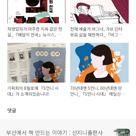
자영업자가 마주한 지옥 같은 현
천재 예술가 바그너, 가상 인터
실_『배달의 천국』뉴시스, 한
뷰로 삶을 재현하다_『바그너
국일보, 서울신문, 경향신문, 한
의 마지막 인터뷰』부산일보, 세
겨레21, 기획회의 591호 언론
계일보, 국제신문 언론 소개
소개
기획회의 8월호에 『S언니 시
70년대엔 S언니, 00년대엔 양
대』가 소개되었습니다!
언니_『S언니 시대』 매일신문
소개
댓글
부산에서 책 만드는 이야기 : 산지니출판사