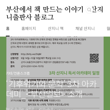
본문 바로가기
부산에서 책 만드는 이야기 : 산지
니출판사 블로그
홈
홈페이지
산지니 책
채널 산지니
월
기타/언론스크랩
‘기후위기와 문학’ 3차 아카
데미_<부산일보> 소개
by 알 수 없는 사용자
2023. 9. 8.