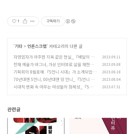
1
구독하기
'
기타
>
언론스크랩
' 카테고리의 다른 글
자영업자가 마주한 지옥 같은 현실_『배달의 천
2023.09.11
국』뉴시스, 한국일보, 서울신문, 경향신문, 한겨
천재 예술가 바그너, 가상 인터뷰로 삶을 재현하
2023.09.08
레21, 기획회의 591호 언론 소개
다_『바그너의 마지막 인터뷰』부산일보, 세계
(1)
기획회의 8월호에 『S언니 시대』가 소개되었습
2023.08.18
일보, 국제신문 언론 소개
니다!
(0)
70년대엔 S언니, 00년대엔 양 언니_『S언니 시
2023.08.04
(0)
대』 매일신문 소개
시대적 변화 속 여무는 여성들의 정체성_『S언
2023.07.31
(0)
니 시대』부산일보, 국제신문, 경남도민일보, 연
합뉴스, 무등일보, 뉴시스 소개
(0)
관련글