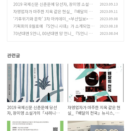
2019 국제신문 신춘문예 당선자, 장미영 소설가
2023.09.13
의「사려니 숲의 휘파람새」
자영업자가 마주한 지옥 같은 현실_『배달의 천
2023.09.11
(0)
국』뉴시스, 한국일보, 서울신문, 경향신문, 한겨
‘기후위기와 문학’ 3차 아카데미_<부산일보> 소
2023.09.08
레21, 기획회의 591호 언론 소개
개
(1)
기획회의 8월호에 『S언니 시대』가 소개되었습
2023.08.18
(0)
니다!
70년대엔 S언니, 00년대엔 양 언니_『S언니 시
2023.08.04
(0)
대』 매일신문 소개
(0)
관련글
2019 국제신문 신춘문예 당선
자영업자가 마주한 지옥 같은 현
자, 장미영 소설가의「사려니 숲
실_『배달의 천국』뉴시스, 한
의 휘파람새」
국일보, 서울신문, 경향신문, 한
겨레21, 기획회의 591호 언론
소개