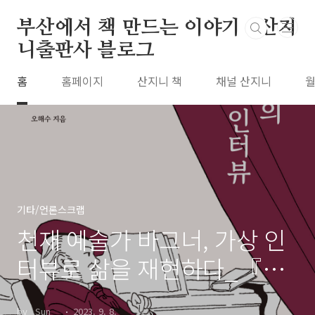
본문 바로가기
부산에서 책 만드는 이야기 : 산지
니출판사 블로그
홈
홈페이지
산지니 책
채널 산지니
월
기타/언론스크랩
천재 예술가 바그너, 가상 인
터뷰로 삶을 재현하다_『바
그너의 마지막 인터뷰』부산
by _Sun__
2023. 9. 8.