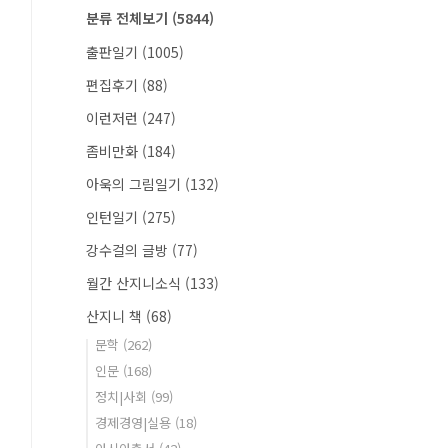
분류 전체보기
(5844)
출판일기
(1005)
편집후기
(88)
이런저런
(247)
좀비만화
(184)
아욱의 그림일기
(132)
인턴일기
(275)
강수걸의 글방
(77)
월간 산지니소식
(133)
산지니 책
(68)
문학
(262)
인문
(168)
정치|사회
(99)
경제경영|실용
(18)