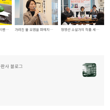
예스24 어린이책연합이벤트 "체험학습 어디까지 가봤니?"에서 산지니 어린이책을 만나보세요.
가려진 물 오염을 파헤치는 집념의 취재기_『먹는물이 위험하다』 정나래 번역가 북토크 후기
정영선 소설가의 작품 세계를 탐방하다 :: <문학/사상> 라이브 북토크
출판사 블로그