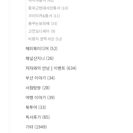
아시아총서
(42)
중국근현대사상총서
(10)
크리티카&총서
(11)
꿈꾸는보라매
(33)
고전오디세이
(9)
비평지 문학사상
(52)
해피북미디어
(52)
채널산지니
(26)
저자와의 만남 | 이벤트
(634)
부산 이야기
(34)
서점탐방
(28)
여행 이야기
(39)
북투어
(33)
독서후기
(85)
기타
(1949)