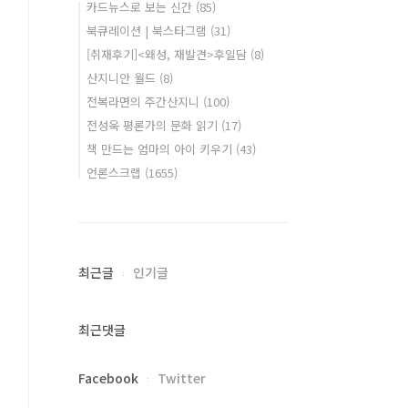
카드뉴스로 보는 신간
(85)
북큐레이션 | 북스타그램
(31)
[취재후기]<왜성, 재발견>후일담
(8)
산지니안 월드
(8)
전복라면의 주간산지니
(100)
전성욱 평론가의 문화 읽기
(17)
책 만드는 엄마의 아이 키우기
(43)
언론스크랩
(1655)
최근글
인기글
최근댓글
Facebook
Twitter