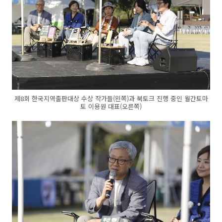
제8회 한국지역출판대상 수상 작가들(왼쪽)과 북토크 진행 중인 월간토마
토 이용원 대표(오른쪽)