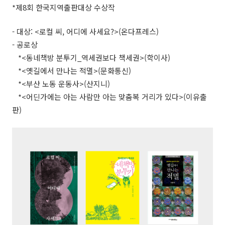
*제8회 한국지역출판대상 수상작
- 대상: <로컬 씨, 어디에 사세요?>(온다프레스)
- 공로상
*<동네책방 분투기_역세권보다 책세권>(학이사)
*<옛길에서 만나는 적멸>(문화통신)
*<부산 노동 운동사>(산지니)
*<어딘가에는 아는 사람만 아는 맞춤복 거리가 있다>(이유출
판)