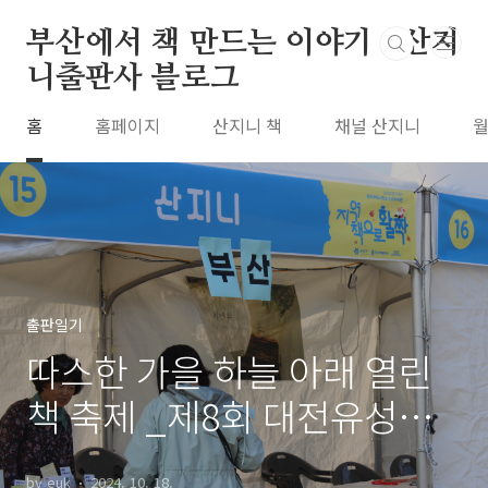
본문 바로가기
부산에서 책 만드는 이야기 : 산지
니출판사 블로그
홈
홈페이지
산지니 책
채널 산지니
월
출판일기
따스한 가을 하늘 아래 열린
책 축제 _제8회 대전유성구
한국지역도서전에 다녀왔습
by euk
2024. 10. 18.