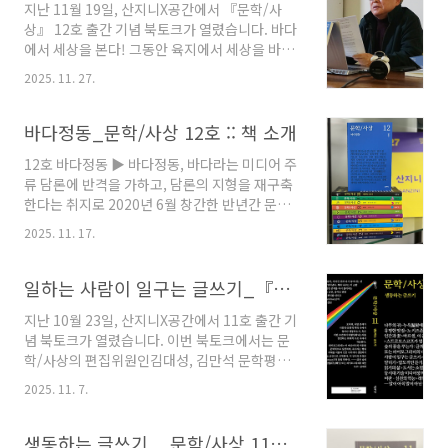
지난 11월 19일, 산지니X공간에서 『문학/사
서의 구조 변화를 읽어낸다. 식민 바다와 냉전 바
상』 12호 출간 기념 북토크가 열렸습니다. 바다
다를 지나 탈냉전의 시대에 이른 지금, 바다는 더
에서 세상을 본다! 그동안 육지에서 세상을 바라
이상 자연적 배경이 아니라 전쟁과 기술, 자본과
보는 데 익숙했던 우리에게 신선한 울림을 주는
생태, 국가와 공동체가 교차하는 정치적 공간으
2025. 11. 27.
시간이었습니다. 주제 기획부터 원고 청탁까지,
로 등장한다.김건우의 「대지의 노모스와 바다의
로컬 문예비평지 『문학/사상』의 출간 전반을
노모스: 구체적 질서의 구조 변화」는 칼 슈미트
주관하는 구모룡 문학평론가가 진행했기에 더욱
바다정동_문학/사상 12호 :: 책 소개
의 노모스 개념을 바탕으로 대지 중심의 질서와
구체적이고 알찬 북토크였습니다. 그 현장 지금
바다..
12호 바다정동 ▶ 바다정동, 바다라는 미디어 주
바로 소개합니다! 이소영 편집자(『문학/사상』
류 담론에 반격을 가하고, 담론의 지형을 재구축
편집장) 네, 안녕하세요. 저는 『문학/사상』 편
한다는 취지로 2020년 6월 창간한 반년간 문예
집장 이소영입니다. 12호 출간 기념회에 오신 여
비평지 『문학/사상』이 12호를 맞이하였다. 이
러분, 그리고 유튜브에서 보고 계신 독자 여러분
2025. 11. 17.
번 12호는 ‘바다정동’이라는 새로운 개념을 창안
반갑습니다. 『문학/사상』 12호에서는 ‘바다정
하며 바다에서 세상을 바라보는 관점에 주목하였
동’이라는 새로운 개념을 제시했습니다. 그래서
다. 구모룡은 「바다를 감각하고 사유하는 방
일하는 사람이 일구는 글쓰기_『문학/사상 11 - 생동하는 글쓰기』 북토크 후기
이번 북토크에서는 『문학/사상』의 든든한 편
법」에서 ‘대양의 느낌’을 매개로 바다를 감각하
집인이시자 문..
지난 10월 23일, 산지니X공간에서 11호 출간 기
고 사유하는 새로운 방식을 제시한다. 바다를 단
념 북토크가 열렸습니다. 이번 북토크에서는 문
순한 자연 풍경이 아니라 인간과 비인간, 감정과
학/사상의 편집위원인김대성, 김만석 문학평론
사유, 문명과 존재가 맞물리는 복합적 장으로 바
가와 함께했습니다. 특히 김대성 편집위원은 이
라보는 것이다. 구모룡은 이처럼 바다를 감각과
2025. 11. 7.
번 호의 특집을 쓴 필자이기도 합니다. 주제 기획
사유의 원천으로 재위치시키며, 기술과 상품화로
부터 원고 청탁까지, 로컬 문예비평지 의 출간 전
인해 잊힌 바다의 숭고와 유동성을 회복하고자
반을 주관하는 두 편집위원이기에 보다 풍성하고
생동하는 글쓰기 _ 문학/사상 11호 :: 책 소개
한다. 따라서 이번 글은 바다를 통해 인간 존재의