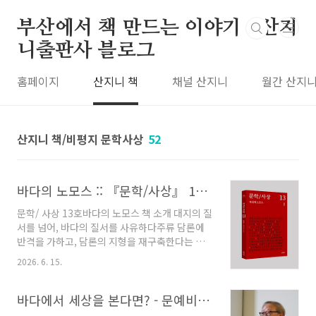
본문 바로가기
부산에서 책 만드는 이야기 : 산지
니출판사 블로그
홈페이지
산지니 책
채널 산지니
월간 산지
산지니 책/비평지 문학사상
52
바다의 노모스 :: 『문학/사상』 13호 책 소개
문학/ 사상 13호바다의 노모스 책 소개 대지의 질
서를 넘어, 바다의 질서를 사유하다주류 담론에
반격을 가하고, 담론의 지형을 재구축한다는 취
지로 2020년 6월 창간한 반년간 문예비평지
2026. 6. 15.
『문학/사상』이 13호를 발간한다. 이번 호 표제
는 「바다의 노모스」이다. 12호 「바다정동」
특집이 바다를 감각과 정동의 차원에서 새롭게
바다에서 세상을 본다면? - 문예비평지 『문학/사상』 12호-바다정동 출간 기념 구모룡 문학평론가와의 대화 :: 북토크 후기글
발견했다면, 13호는 바다를 통해 오늘날 세계질