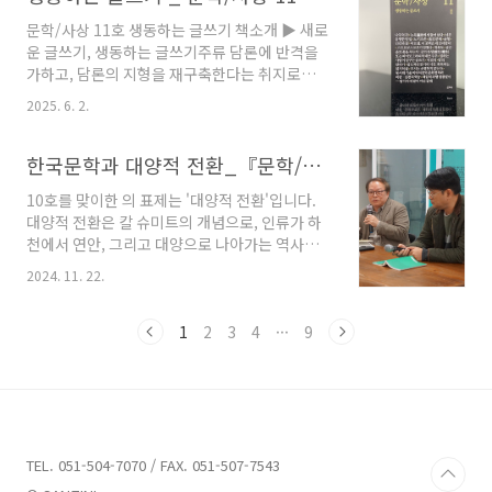
다채로운 이야기를 들을 수 있었습니다.이번 북
한계를 ..
문학/사상 11호 생동하는 글쓰기 책소개 ▶ 새로
토크에서는 특집 글 '일하는 사람이 일구는 글쓰
운 글쓰기, 생동하는 글쓰기주류 담론에 반격을
기'를 주제로 이야기를 나누며 김대성 선생님의
가하고, 담론의 지형을 재구축한다는 취지로
소중한 책들을 직접 소개받았습니다. 북토크라고
2020년 6월 창간한 반년간 문예비평지 『문학/
하면 보통 하나의 책을 앞두고 주로 듣기만 하는
2025. 6. 2.
사상』이 11호를 맞이하였다. 이번 11호는 기존
경우가 많은데, 이번에는 여러 책들을 보며 감탄
의 글쓰기에서 벗어나 새로운 가능성을 모색하는
하고, 궁금해하는 시간을 가져 특별했습니다. 그
글쓰기에 주목하였다. 권두현은 「글은 숲의 꿈
한국문학과 대양적 전환_『문학/사상 10 - 대양적 전환』 북토크 후기
즐거웠던 현장을 지금 바로 소개합니다. 김만석
을 꾸는가: 글의 전생(前生/轉生) 또는 파이토그
편집..
10호를 맞이한 의 표제는 '대양적 전환'입니다.
라피의 대안 우주」에서 ‘파이토그라피’라는 새
대양적 전환은 칼 슈미트의 개념으로, 인류가 하
로운 글쓰기 방식에 주목한다. 파이토그라피는
천에서 연안, 그리고 대양으로 나아가는 역사적
단순히 자연을 기록하는 것을 넘어, 식물과 인간
과정을 의미합니다. 이러한 표제 아래 10호는 한
의 관계를 기록하며, 기존의 언어 중심적 기록을
2024. 11. 22.
국문학을 대양적 전환이라는 관점에서 사유하고
넘어 감각적, 화학적 소통 방식까지 포괄하는 글
설명하고자 했습니다.지난 14일, 10호 출간을 기
쓰기 방식이다. 식물이 형성하는 인간과는 다른
념하는 북토크가 열렸습니다. 직접 원고를 쓰신
1
2
3
4
···
9
관계망에 주목하며, 파이토그라피는 이러한 관계
구모룡, 김만석 문학평론가를 통해 특집 원고에
의 특..
대한 더 자세한 이야기를 들어볼 수 있었습니다.
재미나고 유익했던 그 현장을 지금부터 전해드리
겠습니다. 구모룡 평론가: 이번 호 주제는 '대양
적 전환'입니다. 대양적 전환은 칼 슈미트의 개념
입니다. 서구의 대양적 전환은 16세기인데, 우리
TEL. 051-504-7070 / FAX. 051-507-7543
는 일제 시대로 인해 전혀 가능하지 않았고, 해방