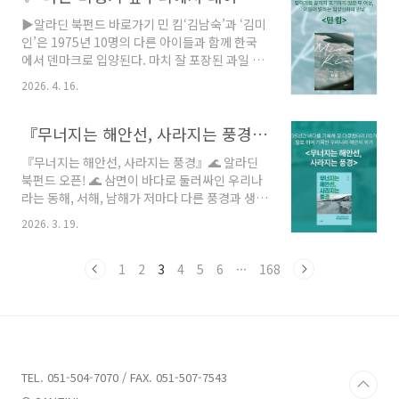
사 유마도를 그리다’를 초연 이후 여러 차례 공연
▶알라딘 북펀드 바로가기 민 킴‘김남숙’과 ‘김미
을 이어 온 부산국립국악원이 새로운 작품으로
인’은 1975년 10명의 다른 아이들과 함께 한국
돌아옵니다. 올해는 다큐멘터리와 음악이 서로
에서 덴마크로 입양된다. 마치 잘 포장된 과일 바
휘감는 새로운 작품을 제작했다는데요. 현대성이
구니처럼, 캐리어 속에 푹신한 담요를 두른 채 놓
높은 형식으로 ‘조선통신사-경계를 넘어 두 개의
2026. 4. 16.
여 있던 두 아이는 낯선 백인www.aladin.co.kr
길을 잇다’를 선보이는 국립부산국악원의 새 공
말하기를 끝까지 포기하지 않은 두 여성, 이들이
연이 기대가 됩니다. 이번 작품의 특징을 국악원
밝히는 입양신화의 민낯, 『민 킴』알라딘 북펀
『무너지는 해안선, 사라지는 풍경』🌊 알라딘 북펀드 오픈! 🌊
측은 이렇게 표현했습니다. 다큐멘터리 영상과
드가 오픈했습니다. 북펀드 참여 시 도서 1부 제
국악 오케..
『무너지는 해안선, 사라지는 풍경』🌊 알라딘
공, 초판 1쇄 후원자 명단 인쇄, 펀딩 달성 시 알라
북펀드 오픈! 🌊 삼면이 바다로 둘러싸인 우리나
딘 마일리지 적립 혜택이 있습니다.한국계 덴마
라는 동해, 서해, 남해가 저마다 다른 풍경과 생태
크인 작가 에바 틴드는 부산에서 태어나 두 살 때
를 품고 있습니다. 특히 전북 고창, 충남 서천, 전
덴마크로 입양되어 그곳에서 성장했습니다. 이번
2026. 3. 19.
남 순천과 보성에 걸쳐 펼쳐진 서해안 갯벌은 세
작품 『민 킴』은 그의 실제 경험을 바탕으로 한
계자연유산으로 등재될 만큼 그 가치와 아름다움
이야기입니다.1975년, 한국에서 덴마크로 보내
을 인정받았습니다.하지만 지금 우리의 바다는
1
2
3
4
5
6
···
168
진 두 소녀 김남숙과 김미..
빠르게 변하고 있습니다. 특히 동해안의 무분별
한 개발과 간척사업, 해상공사로 해안선의 풍경
은 조금씩 사라지고, 바닷속 생명들은 삶의 터전
을 잃어가고 있습니다. 갯벌 생태계뿐 아니라 그
곁에서 살아온 지역 공동체의 삶 역시 함께 흔들
리고 있습니다.35년간 다큐멘터리 PD로 일한 진
TEL. 051-504-7070 / FAX. 051-507-7543
재중 저자는 그간 취재를 다니며 온몸으로 느낀