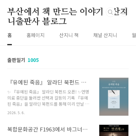
본문 바로가기
부산에서 책 만드는 이야기 : 산지
니출판사 블로그
홈
홈페이지
산지니 책
채널 산지니
월
출판일기
1005
『유예된 죽음』 알라딘 북펀드 오픈_연명의료결정법 시행 8년, 존엄한 죽음은 존재할까?
✨ 『유예된 죽음』 알라딘 북펀드 오픈! ✨연명
의료 중단을 둘러싼 선택과 갈등의 기록 『유예
된 죽음』을 알라딘 북펀드를 통해 미리 만날 수
있습니다. 연명의료를 거부했음에도 임종 직전까
2026. 5. 6.
지 연명의료를 받은 이들은 절반에 이릅니다. 사
전연명의료의향서가 있어도, 가족이 합의해도,
연명의료에 대한 결정은 계속 미뤄집니다. 이들
복합문화공간 F1963에서 바그너의 오페라 《발퀴레》 제1막 공연과 김윤미 교수의 특강을 만나보세요!
은 왜 자신이 선택한 존엄한 죽음을 맞이하지 못