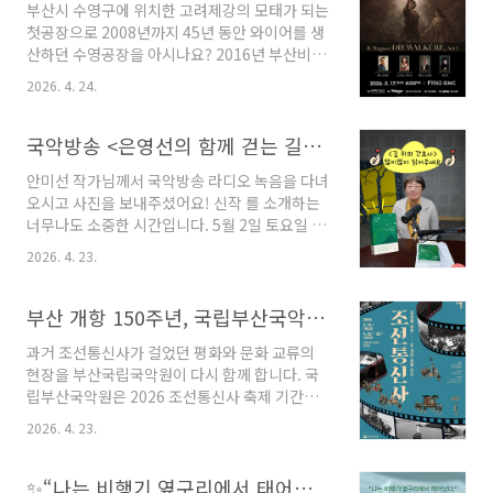
부산시 수영구에 위치한 고려제강의 모태가 되는
했을까요? 한국일보 탐사보도팀이 남겨진 가족
첫공장으로 2008년까지 45년 동안 와이어를 생
의 증언, 결정의 무게를 홀로 감당해야 했던 의료
산하던 수영공장을 아시나요? 2016년 부산비엔
진의 고백, 제도 바깥으로 밀려난 환자의 이야기
날레를 계기로 복합문화공간으로 탄생한 F1963
를 통해 연명의료결정법의 현실을 말합니다. 연
2026. 4. 24.
은 부산 시민들이 데이트나 가족 나들이로 자주
명의료결정제도의 구조적 문제를 직면하는 것이
가는 곳입니다. 현대 모터스튜디오 부산, 석천홀,
‘존엄한 죽음이란 무엇인가’라는 근본적인 질문
스퀘어, 소리길, 유리온실 등 다양한 공간으로 구
국악방송 <은영선의 함께 걷는 길>에서 안미선 작가님의 목소리를 만나보세요!
으로 이어지기를, 그리고 이 책이 그 대화를 조금
성된 F1963에는 국내 최초로 사면이 유리로 구
더 일찍, 함께 꺼..
안미선 작가님께서 국악방송 라디오 녹음을 다녀
성되어서 공연 및 리허설의 모습을 관객 뿐만 아
오시고 사진을 보내주셨어요! 신작 를 소개하는
니라 외부 방문객들도 볼 수 있는 GMC도 함께 있
너무나도 소중한 시간입니다. 5월 2일 토요일 오
는데요. "클래식은 즐겁고, 모두가 함께 하는 열
전 11시부터 12시까지 방송되는 ‘은영선의 함께
린 공간이다"라는 음악감독 금난새의 생각을 능
2026. 4. 23.
걷는 길’에서 안미선 작가님의 목소리를 들을 수
동적으로 담은 공간 GMC에서 리하르트 바그너
있습니다. *재방은 같은 날 21시~22시👇국악방
의 오페라 《발퀴레》 1막을 공연합니다. 이번
송 [은영선의 함께 걷는 길] 국악방송 | 라디오 |
부산 개항 150주년, 국립부산국악원에서 무용극 '조선통신사-경계를 넘어 두 개의 길을 잇다'를 만나보세요.
공연은 공연 관련 특강과 함께 진행되는데요, ..
프로그램 안내진행: 은영선 · 연출: 임종민 · 작
과거 조선통신사가 걸었던 평화와 문화 교류의
가: 공진아 방송시간: 토~일 | 11:00~12:00(본),
현장을 부산국립국악원이 다시 함께 합니다. 국
21:00~22:00(재) 평일 토요일 일요일 프로그램
립부산국악원은 2026 조선통신사 축제 기간인
선택 송지원의 국악산책(재) 흐르는 음악처럼 [광
오는 24~26일 ‘조선통신사-경계를 넘어 두 개의
주] 솔바람 물소리 [대전www.igbf.kr소수자와
2026. 4. 23.
길을 잇다’를 축제 프로그램의 하나로 연악당(대
여성의 목소리를 듣고 기록하는 작업을 하는 안
극장) 무대에 올립니다. 2019년 강남주 작가의
미선 작가님은 이번 신작 에서 인천에서 활동하
『유마도』를 원작으로 한 무용극 ‘춤, 조선통신
✨“나는 비행기 옆구리에서 태어났다.” _『민 킴』 알라딘 북펀드 오픈! ✨
는 조옥화 ..