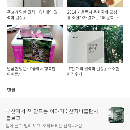
푸코가 말한 권력-『천 개의 권
2014 가을독서 문화축제-표성
력과 일상』
흠 소설가가 말하는 “왜 문학인
가”
달콤한 방문-『숲에서 행복한
『천 개의 권력과 일상』소소한
아이들』
편집후기
댓글
부산에서 책 만드는 이야기 : 산지니출판사
블로그
높이 날고, 멀리 보고, 오래 버티는 산지니처럼