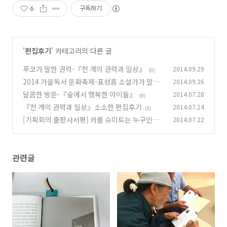
6
구독하기
'
편집후기
' 카테고리의 다른 글
푸코가 말한 권력-『천 개의 권력과 일상』
2014.09.29
(0)
2014 가을독서 문화축제-표성흠 소설가가 말하
2014.09.26
는 “왜 문학인가”
달콤한 방문-『숲에서 행복한 아이들』
2014.07.28
(0)
(8)
『천 개의 권력과 일상』소소한 편집후기
2014.07.24
(3)
[기획회의 출판사서평] 카를 슈미트는 누구인가
2014.07.22
─『반대물의 복합체』
(1)
관련글