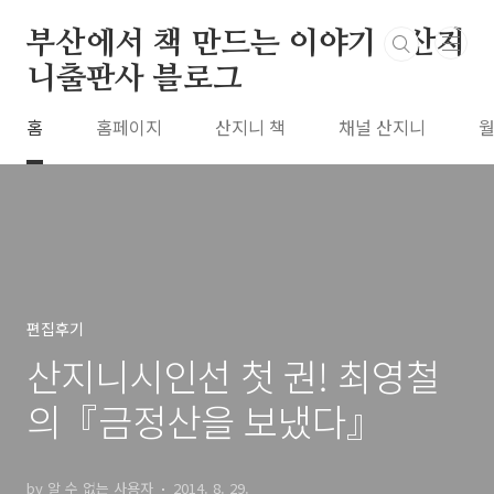
본문 바로가기
부산에서 책 만드는 이야기 : 산지
니출판사 블로그
홈
홈페이지
산지니 책
채널 산지니
월
편집후기
산지니시인선 첫 권! 최영철
의『금정산을 보냈다』
by 알 수 없는 사용자
2014. 8. 29.