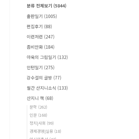
분류 전체보기
(5844)
출판일기
(1005)
편집후기
(88)
이런저런
(247)
좀비만화
(184)
아욱의 그림일기
(132)
인턴일기
(275)
강수걸의 글방
(77)
월간 산지니소식
(133)
산지니 책
(68)
문학
(262)
인문
(168)
정치|사회
(99)
경제경영|실용
(18)