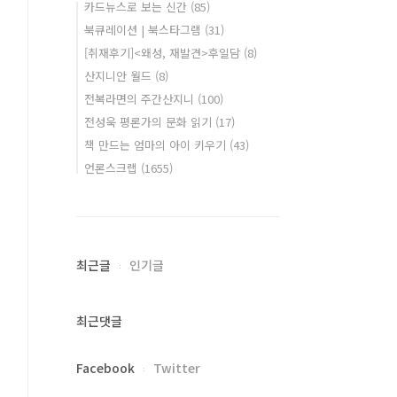
카드뉴스로 보는 신간
(85)
북큐레이션 | 북스타그램
(31)
[취재후기]<왜성, 재발견>후일담
(8)
산지니안 월드
(8)
전복라면의 주간산지니
(100)
전성욱 평론가의 문화 읽기
(17)
책 만드는 엄마의 아이 키우기
(43)
언론스크랩
(1655)
최근글
인기글
최근댓글
Facebook
Twitter