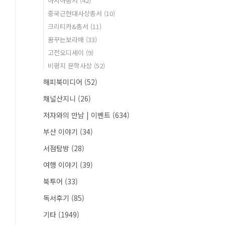
아시아총서
(42)
중국근현대사상총서
(10)
크리티카&총서
(11)
꿈꾸는보라매
(33)
고전오디세이
(9)
비평지 문학사상
(52)
해피북미디어
(52)
채널산지니
(26)
저자와의 만남 | 이벤트
(634)
부산 이야기
(34)
서점탐방
(28)
여행 이야기
(39)
북투어
(33)
독서후기
(85)
기타
(1949)