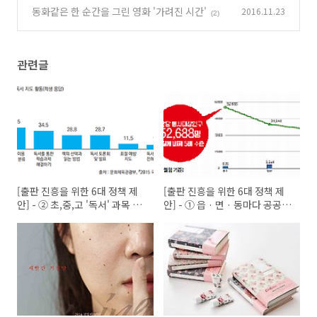
동화같은 한 순간을 그린 영화 '가려진 시간'
2016.11.23
(4)
(2)
관련글
[출판 진흥을 위한 6대 정책 제
[출판 진흥을 위한 6대 정책 제
안] - ② 초,중,고 '독서' 과목 신
안] - ① 읍 · 면 · 동마다 공공도
설
서관