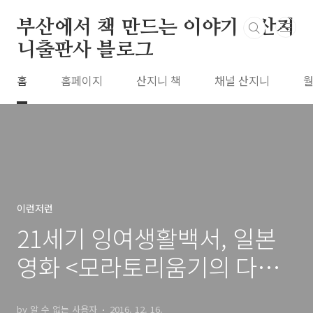
본문 바로가기
부산에서 책 만드는 이야기 : 산지
니출판사 블로그
홈
홈페이지
산지니 책
채널 산지니
월
이런저런
21세기 잉여생활백서, 일본
영화 <모라토리움기의 다마
코>
by 알 수 없는 사용자
2016. 12. 16.