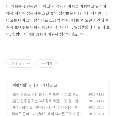
이 영화는 주인공인 '다마코'가 갑자기 마음을 바꿔먹고 열심히
해서 취직에 성공하는 그런 류의 성장물은 아닙니다. 하지만, 다
마코는 다마코의 방식대로 조금씩 변해간다는 걸 오랜 시간에 걸
쳐서 보여주는 영화가 아닌가 생각됩니다. 일상생활에 지칠 때 보
면, 힐링이 되어줄 영화가 아닐까 생각되네요. ^^
3
구독하기
'
이런저런
' 카테고리의 다른 글
[출판 진흥을 위한 6대 정책 제안] - ② 초,중,고
2017.04.19
'독서' 과목 신설
[출판 진흥을 위한 6대 정책 제안] - ① 읍 · 면 ·
2017.04.17
(0)
동마다 공공도서관
여성영화의 또다른 가능성, <미씽: 사라진 여자>
2016.12.09
(0)
책에도 콜라보가 있다?! 책의 색다른 표지 사용법
2016.12.01
(7)