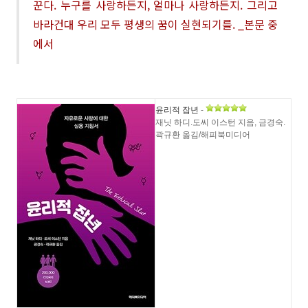
꾼다
.
누구를 사랑하든지
,
얼마나 사랑하든지
.
그리고
바라건대 우리 모두 평생의 꿈이 실현되기를
. _본문 중
에서
윤리적 잡년
-
재닛 하디.도씨 이스턴 지음, 금경숙.
곽규환 옮김/해피북미디어