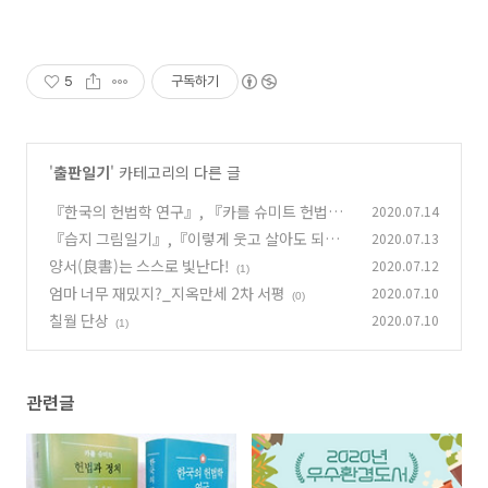
5
구독하기
'
출판일기
' 카테고리의 다른 글
『한국의 헌법학 연구』, 『카를 슈미트 헌법과
2020.07.14
정치』 2020 대한민국 학술원 우수학술도서 선
『습지 그림일기』,『이렇게 웃고 살아도 되나
2020.07.13
정!
』 : 2020 우수환경도서로 선정되다
(1)
양서(良書)는 스스로 빛난다!
2020.07.12
(2)
(1)
엄마 너무 재밌지?_지옥만세 2차 서평
2020.07.10
(0)
칠월 단상
2020.07.10
(1)
관련글