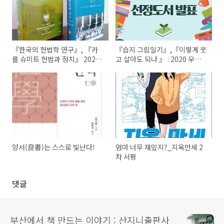
『한국의 헌법학 연구』, 『카
『습지 그림일기』,『이렇게 웃
를 슈미트 헌법과 정치』 2020
고 살아도 되나 』 : 2020 우수
대한민국 학술원 우수학술도서
환경도서로 선정되다
선정!
양서(良書)는 스스로 빛난다!
엄마 너무 재밌지?_지옥만세 2
차 서평
댓글
부산에서 책 만드는 이야기 : 산지니출판사