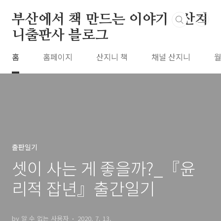
본문 바로가기
부산에서 책 만드는 이야기 : 산지
니출판사 블로그
홈
홈페이지
산지니 책
채널 산지니
월
출판일기
셋이 사는 게 좋을까?_『윤
리적 잡년』출간일기
by 알 수 없는 사용자
2020. 7. 13.