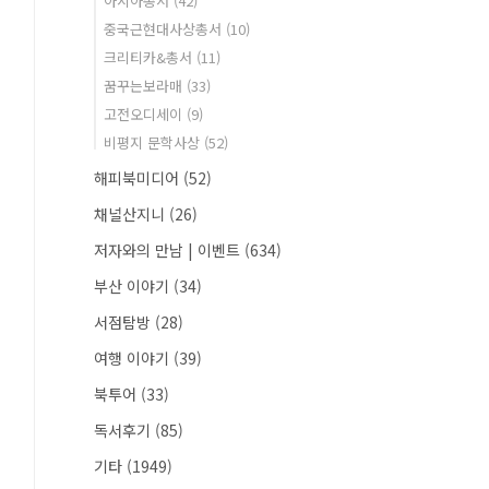
아시아총서
(42)
중국근현대사상총서
(10)
크리티카&총서
(11)
꿈꾸는보라매
(33)
고전오디세이
(9)
비평지 문학사상
(52)
해피북미디어
(52)
채널산지니
(26)
저자와의 만남 | 이벤트
(634)
부산 이야기
(34)
서점탐방
(28)
여행 이야기
(39)
북투어
(33)
독서후기
(85)
기타
(1949)