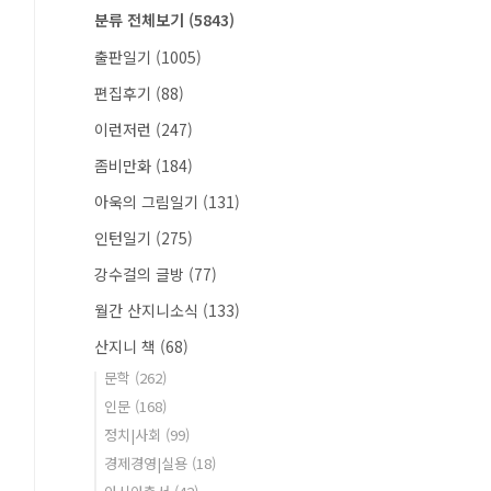
분류 전체보기
(5843)
출판일기
(1005)
편집후기
(88)
이런저런
(247)
좀비만화
(184)
아욱의 그림일기
(131)
인턴일기
(275)
강수걸의 글방
(77)
월간 산지니소식
(133)
산지니 책
(68)
문학
(262)
인문
(168)
정치|사회
(99)
경제경영|실용
(18)