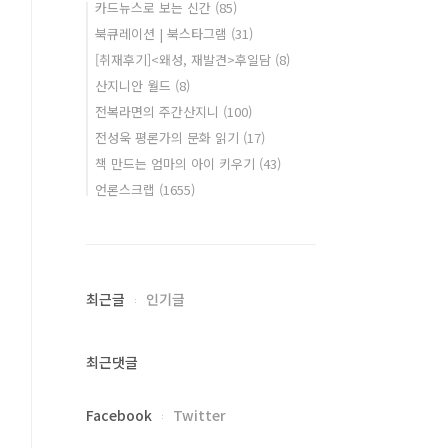
카드뉴스로 보는 신간
(85)
북큐레이션 | 북스타그램
(31)
[취재후기]<왜성, 재발견>후일담
(8)
산지니안 월드
(8)
전복라면의 주간산지니
(100)
전성욱 평론가의 문화 읽기
(17)
책 만드는 엄마의 아이 키우기
(43)
언론스크랩
(1655)
최근글
인기글
최근댓글
Facebook
Twitter