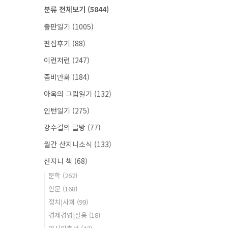
분류 전체보기
(5844)
출판일기
(1005)
편집후기
(88)
이런저런
(247)
좀비만화
(184)
아욱의 그림일기
(132)
인턴일기
(275)
강수걸의 글방
(77)
월간 산지니소식
(133)
산지니 책
(68)
문학
(262)
인문
(168)
정치|사회
(99)
경제경영|실용
(18)