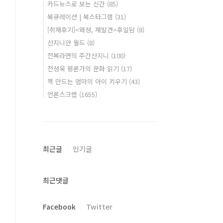
카드뉴스로 보는 신간
(85)
북큐레이션 | 북스타그램
(31)
[취재후기]<왜성, 재발견>후일담
(8)
산지니안 월드
(8)
전복라면의 주간산지니
(100)
전성욱 평론가의 문화 읽기
(17)
책 만드는 엄마의 아이 키우기
(43)
언론스크랩
(1655)
최근글
인기글
최근댓글
Facebook
Twitter