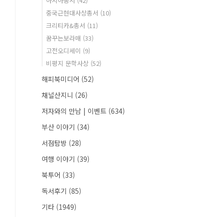
아시아총서
(42)
중국근현대사상총서
(10)
크리티카&총서
(11)
꿈꾸는보라매
(33)
고전오디세이
(9)
비평지 문학사상
(52)
해피북미디어
(52)
채널산지니
(26)
저자와의 만남 | 이벤트
(634)
부산 이야기
(34)
서점탐방
(28)
여행 이야기
(39)
북투어
(33)
독서후기
(85)
기타
(1949)