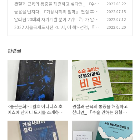
서를 소개하였습니다!
관절과 근육의 통증을 해결하고 싶다면_ 『수술
2022.08.22
(2)
권하는 정형외과의 비밀』 편집 후기
물음을 던지다! 『가상사회의 철학』 편집 후기
2022.07.15
(0)
알라딘 20대의 자기계발 분야 2위! 『누가 알려
2022.07.12
(1)
주지 않아도 난』 편집 후기
2022 서울국제도서전 <다시, 이 책> 선정, 『나
2022.05.20
(0)
는 나-가네코 후미코의 옥중 수기』리커버
(0)
관련글
<출판문화> 1월호 에디터스 초
관절과 근육의 통증을 해결하고
이스에 산지니 도서를 소개하였
싶다면_ 『수술 권하는 정형외
습니다!
과의 비밀』 편집 후기