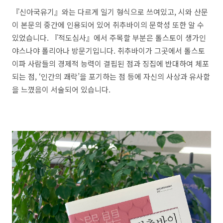
『신아국유기』와는 다르게 일기 형식으로 쓰여있고, 시와 산문
이 본문의 중간에 인용되어 있어 취추바이의 문학성 또한 알 수
있었습니다.
『적도심사』에서 주목할 부분은 톨스토이 생가인
야스나야 폴리아나 방문기입니다. 취추바이가 그곳에서
톨스토
이파 사람들의 경제적 능력이 결핍된 점과 징집에 반대하여 체포
되는 점
, ‘
인간의 쾌락
’
을 포기하는 점 등에 자신의 사상과 유사함
을 느꼈음이 서술되어 있습니다.