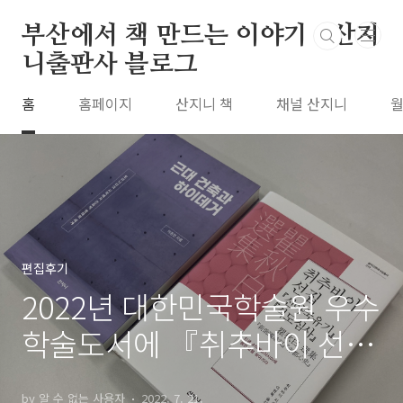
본문 바로가기
부산에서 책 만드는 이야기 : 산지
니출판사 블로그
홈
홈페이지
산지니 책
채널 산지니
월
편집후기
2022년 대한민국학술원 우수
학술도서에 『취추바이 선
집』, 『근대 건축과 하이데
by 알 수 없는 사용자
2022. 7. 21.