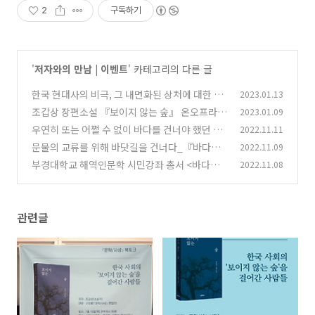
2
구독하기
'
저자와의 만남 | 이벤트
' 카테고리의 다른 글
한국 현대사의 비극, 그 내면화된 상처에 대한 응
2023.01.13
시_『보이지 않는 숲』북토크
조갑상 장편소설 『보이지 않는 숲』 온오프라인
2023.01.09
(0)
북토크, 어서오세요!
우연히 또는 어쩔 수 없이 바다를 건너야 했던 사
2022.11.11
(0)
람들_『바다를 건넌 사람들 2 』 일일특강🌫️
문물의 교류를 위해 바닷길을 건너다_『바다를
2022.11.09
(0)
건넌 사람들 Ⅰ』 일일특강
부경대학교 해역인문학 시민강좌 총서 <바다를
2022.11.08
(0)
건넌 사람들> 특강에 초대합니다!
(0)
관련글