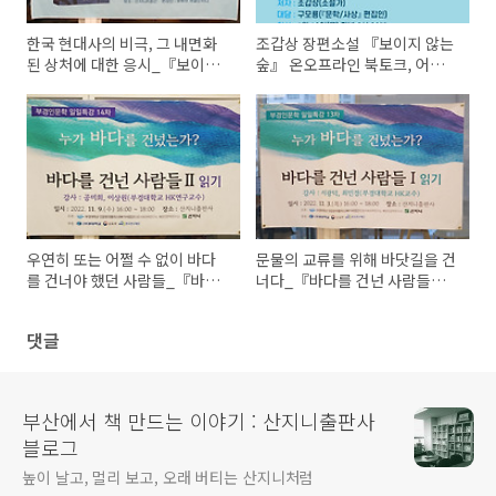
한국 현대사의 비극, 그 내면화
조갑상 장편소설 『보이지 않는
된 상처에 대한 응시_『보이지
숲』 온오프라인 북토크, 어서오
않는 숲』북토크
세요!
우연히 또는 어쩔 수 없이 바다
문물의 교류를 위해 바닷길을 건
를 건너야 했던 사람들_『바다
너다_『바다를 건넌 사람들
를 건넌 사람들 2 』 일일특강🌫️
Ⅰ』 일일특강
댓글
부산에서 책 만드는 이야기 : 산지니출판사
블로그
높이 날고, 멀리 보고, 오래 버티는 산지니처럼