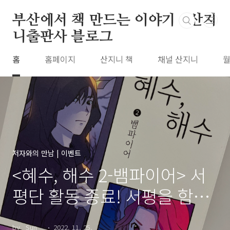
본문 바로가기
부산에서 책 만드는 이야기 : 산지
니출판사 블로그
홈
홈페이지
산지니 책
채널 산지니
월
저자와의 만남 | 이벤트
<혜수, 해수 2-뱀파이어> 서
평단 활동 종료! 서평을 함께
나눠요.
by _Sun__
2022. 11. 25.