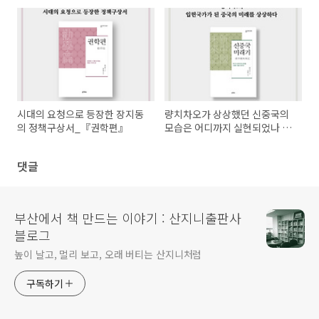
화요의(中國文化要義)』
사상을 엮다_『류스페이 사상
선집(劉師培 思想選集)』
시대의 요청으로 등장한 장지동
량치차오가 상상했던 신중국의
의 정책구상서_『권학편』
모습은 어디까지 실현되었나 _
『신중국 미래기』
댓글
부산에서 책 만드는 이야기 : 산지니출판사
블로그
높이 날고, 멀리 보고, 오래 버티는 산지니처럼
구독하기