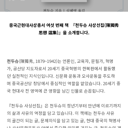
슈 사상선집(陳獨秀 思想 選
集)』
중국근현대사상총서 여섯 번째 책
『천두슈 사상선집(陳獨秀
思想 選集)』을 소개합니다.
천두슈
(陳獨秀, 1879~1942)는 언론인, 교육자, 문필가, 혁명
가, 공산당 지도자로서 20세기 중국혁명의 한복판에서 활동했
던 실천적인 지식인입니다. 신문화 운동과 오사운동을 주도하
며 중국공산당 창당에서 중심적인 역할을 맡았습니다. 20세기 중
국 현대사 전 영역에 큰 영향을 남긴 인물로 손꼽힙니다.
『천두슈 사상선집』은 천두슈의 청년기부터 만년에 이르기까지
의 삶과 사유의 역정을 담고 있습니다. 이 책에는 천두슈 사유
의 골간이 되는 글, 문제의식을 담고 있는 글, 현대 중국의 혁명사
나 사상문화운동사 안에서 중요한 의미를 가지는 글, 천두슈의 개