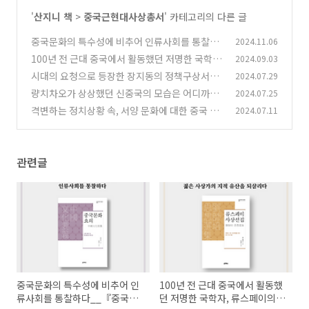
'
산지니 책
>
중국근현대사상총서
' 카테고리의 다른 글
중국문화의 특수성에 비추어 인류사회를 통찰하
2024.11.06
다__『중국문화요의(中國文化要義)』
100년 전 근대 중국에서 활동했던 저명한 국학
2024.09.03
(1)
자, 류스페이의 사상을 엮다_『류스페이 사상선
시대의 요청으로 등장한 장지동의 정책구상서_
2024.07.29
집(劉師培 思想選集)』
『권학편』
(3)
량치차오가 상상했던 신중국의 모습은 어디까지
2024.07.25
(0)
실현되었나 _ 『신중국 미래기』
격변하는 정치상황 속, 서양 문화에 대한 중국 지
2024.07.11
(1)
식인들의 대응 _『과학과 인생관』 카드뉴스
(0)
관련글
중국문화의 특수성에 비추어 인
100년 전 근대 중국에서 활동했
류사회를 통찰하다__『중국문
던 저명한 국학자, 류스페이의