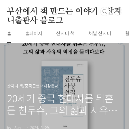
본문 바로가기
부산에서 책 만드는 이야기 : 산지
니출판사 블로그
홈
홈페이지
산지니 책
채널 산지니
월
산지니 책/중국근현대사상총서
20세기 중국 현대사를 뒤흔
든 천두슈, 그의 삶과 사유의
역정을 들여다보다_『천두
by _Sun__
2024. 8. 29.