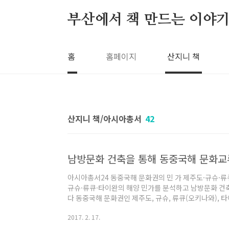
본문 바로가기
부산에서 책 만드는 이야기
홈
홈페이지
산지니 책
산지니 책/아시아총서
42
아시아총서24 동중국해 문화권의 민 가 제주도·규슈·류
규슈·류큐·타이완의 해양 민가를 분석하고 남방문화 건
다 동중국해 문화권인 제주도, 규슈, 류큐(오키나와), 
국해 연안·도서지역의 남방문화 건축 특성과 문화교류 
2017. 2. 17.
민가들의 공통점을 발견하게 되었을까? 윤일이 선생은 “
의 독특한 건축 방법에 매료되었는데, 우연히 보게 된 