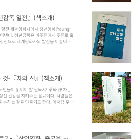
 전통 건축은 아시아 대륙을 통한 북방문화
의..
년감독 열전』(책소개)
 열전 세계영화사에서 청년영화(Young
 만들어낸다. 청년감독은 비주류에서 주류로 혹
영화정신으로 세계영화사의 발전을 이끌어왔
 1980년대 등장한 ‘5세대’ 영화는 장이
하고 재창조한 결과이고, 19990년대 중
’ 청년감독들은 앞선 세대를 비판하며 새로운
논하기 위해서는 청년세대 영화인들의 등장
 것-『차와 선』(책소개)
다도인들이 읽어야 할 필독서! 茶와 禪 차는
 정신 건강을 지켜주는 음료이다. 사람들은
을 논하는 장을 만들기도 한다. 이처럼 우리
 도(道)의 세 단계를 거치는 깊은 경지가 존
일본의 다인들은 이러한 다도의 세계를 견고
인 관념을 깨고 참된 다도생활로 이끄는 다
 격식과 풍류로 다뤄져 왔다. 하지만 다도에
영화로 보는 중국의 문화정책과 이데올로기-『상업영화, 중국을 말하다 』(책소개)