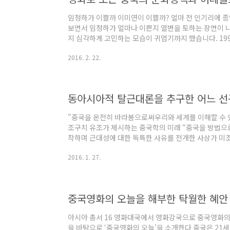
임청하가 이쁠까 이미연이 이쁠까? 얼마 전 인기리에 종영
보면서 임청하가 얼마나 이쁜지 열변을 토하는 장면이 
지 심각하게 고민하는 모습이 귀엽기까지 했습니다. 19
하와 한때는 홍콩 영화가 극장가를 휩쓸었을 정도로 인기
2016. 2. 22.
티브이에서 주말 특선 영화로 본 기억이 납니다. 바람을
술을 펼쳤던 홍콩 영화를 생각하면 아직도 신기하기만 합
지는 무협영화라고 생각했습니다. 이 책의 저자는 영화 가
콩 사회를 투영했다고 설명하고 있습니다. 이..
"중국을 온전히 바라봄으로써우리와 세계를 이해할 수 
조구치 유조가 제시하는 중국학의 미래 “중국을 방법으로
착하며 근대성에 대한 독특한 사유를 전개한 사상가 미
철학에 대한 여러 저서와 중국 근대에 대한 오리엔탈리
2016. 1. 27.
도 잘 알려져 있다. 2010년에 타계하기 전까지 그는 
왕후이, 쑨거에게도 큰 영향을 끼쳤다. 그런 미조구치 
을 선명하게 드러내는 『방법으로서의 중국』이 드디어
서의 중국』은 서구 중심주의를 극복하고 근대성에 대한 
아시아 총서 16 영화대국에서 영화강국으로 중국영화의 
을 바탕으로 ‘중국영화의 오늘’을 소개한다 중국은 21세