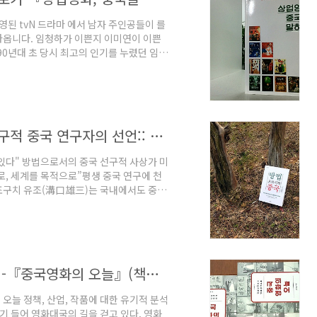
된 tvN 드라마 에서 남자 주인공들이 를
나옵니다. 임청하가 이쁜지 이미연이 이쁜
90년대 초 당시 최고의 인기를 누렸던 임청
가 많았던 때가 있었죠. 저도 아주 어릴 때
 가르고 손으로 구슬을 튕기며 화려하게 무
니다. 그때는 단순히 화려한 액션이 펼쳐
 1990년 전후 홍콩 반환으로 불안한 홍
동아시아적 탈근대론을 추구한 어느 선구적 중국 연구자의 선언:: 『방법으로서의 중국』
있다" 방법으로서의 중국 선구적 사상가 미
, 세계를 목적으로”평생 중국 연구에 천
조구치 유조(溝口雄三)는 국내에서도 중국
즘적 평가를 비판하는 『중국의 충격』으로
동아시아 지식인의 교류를 선도하며 중국의
유조의 첫 저서이자 중국학에 대한 그의 신념
 국내 독자들을 만나게 되었다.『방법으로
해명을..
중국영화의 오늘을 해부한 탁월한 혜안 -『중국영화의 오늘』(책소개)
오늘 정책, 산업, 작품에 대한 유기적 분석
기 들어 영화대국의 길을 걷고 있다. 영화