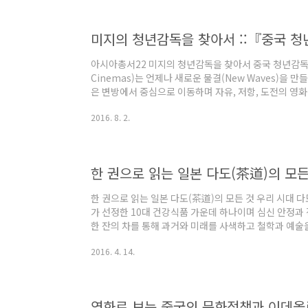
점을 찾게 되었다”고 말한다. 건축사학 분야에서 한국의
계통으로 인식되면서 제주도 건축을 비주류 혹은 주변부
미지의 청년감독을 찾아서 ::『중국 청
아시아총서22 미지의 청년감독을 찾아서 중국 청년감독
Cinemas)는 언제나 새로운 물결(New Waves)을
은 변방에서 중심으로 이동하며 자유, 저항, 도전의 
다. 중국영화사에도 ‘새로운 물결’은 청년감독의 몫이었다.
2016. 8. 2.
모우, 천카이꺼 등 당대 청년감독들이 전통적 미학을 전복
반에 등장한 장위앤, 지아장커, 왕샤오솨이 등 ‘6세대
사실주의 미학에 앞장섰다. 즉, 중국영화사의 발전을 
과 그들의 예술세계를 알아봐야 한다. 이..
한 권으로 읽는 일본 다도(茶道)의 모든
한 권으로 읽는 일본 다도(茶道)의 모든 것 우리 시대 
가 선정한 10대 건강식품 가운데 하나이며 심신 안정과
한 잔의 차를 통해 과거와 미래를 사색하고 철학과 예술
의 삶을 풍요롭게 하는 차에는 술(術)과 법(法), 그리고
2016. 4. 14.
재한다. 사람들은 이를 흔히 다도라고 칭하는데, 특히 
하게 발전시켜 왔다. 『차와 선』은 다도에 관한 통속적
도 입문 교양서이다. 지금까지 다도는 주로 차를 대하는
서 빠질 수 없는 것이 정신적인..