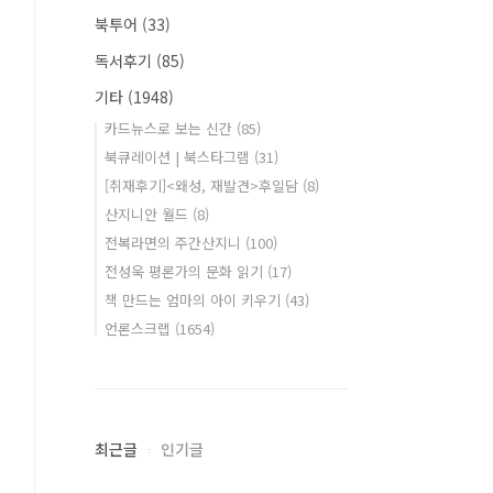
북투어
(33)
독서후기
(85)
기타
(1948)
카드뉴스로 보는 신간
(85)
북큐레이션 | 북스타그램
(31)
[취재후기]<왜성, 재발견>후일담
(8)
산지니안 월드
(8)
전복라면의 주간산지니
(100)
전성욱 평론가의 문화 읽기
(17)
책 만드는 엄마의 아이 키우기
(43)
언론스크랩
(1654)
최근글
인기글