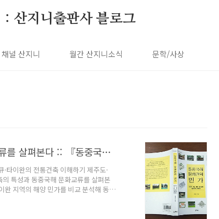
 : 산지니출판사 블로그
채널 산지니
월간 산지니소식
문학/사상
남방문화 건축을 통해 동중국해 문화교류를 살펴본다 :: 『동중국해 문화권의 민가』(책소개)
큐·타이완의 전통건축 이해하기 제주도·
축의 특성과 동중국해 문화교류를 살펴본
타이완 지역의 해양 민가를 비교 분석해 동중
흐름을 살펴본다. 저자는 어떻게 각 지역의
다른 지역에서 볼 수 없는 제주도 민가만
류큐 시대의 민가에서 제주도 민가와의 공통