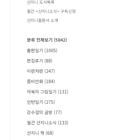
산지니 도서목록
월간 <산지니소식> 구독신청
산지니출판사 소개
분류 전체보기
(5842)
출판일기
(1005)
편집후기
(88)
이런저런
(247)
좀비만화
(184)
아욱의 그림일기
(131)
인턴일기
(275)
강수걸의 글방
(77)
월간 산지니소식
(133)
산지니 책
(68)