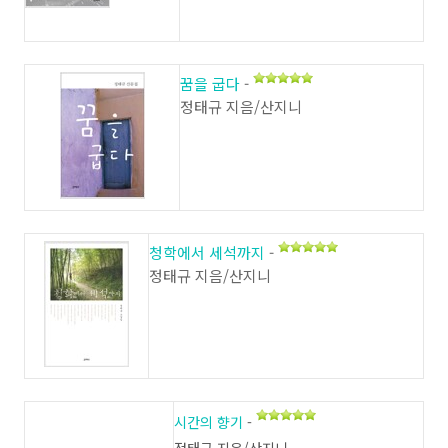
꿈을 굽다
-
정태규 지음/산지니
청학에서 세석까지
-
정태규 지음/산지니
시간의 향기
-