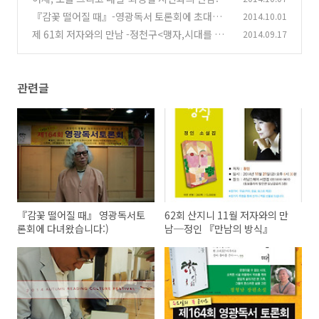
사물에 깃들인 시간, 기억의 순간들을 말하다
『감꽃 떨어질 때』-영광독서 토론회에 초대합
2014.10.01
(1)
니다
제 61회 저자와의 만남 -정천구<맹자,시대를 찌
2014.09.17
(0)
르다.>
(0)
관련글
『감꽃 떨어질 때』 영광독서토
62회 산지니 11월 저자와의 만
론회에 다녀왔습니다:)
남─정인 『만남의 방식』