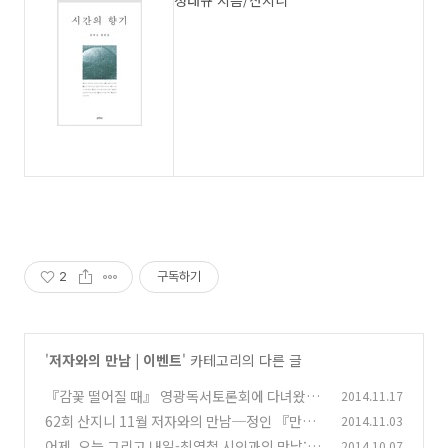
정태규 지음/산지니
2
구독하기
'
저자와의 만남 | 이벤트
' 카테고리의 다른 글
『감꽃 떨어질 때』 영광독서토론회에 다녀왔습
2014.11.17
니다:)
62회 산지니 11월 저자와의 만남─정인 『만남
2014.11.03
(0)
의 방식』
어제, 오늘 그리고 내일-최영철 시인과의 만남::
2014.10.07
(0)