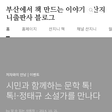
본문 바로가기
부산에서 책 만드는 이야기 : 산지
니출판사 블로그
홈
홈페이지
산지니 책
채널 산지니
월
저자와의 만남 | 이벤트
시민과 함께하는 문학 톡!
톡!-정태규 소설가를 만나다
by 알 수 없는 사용자
2014. 10. 21.