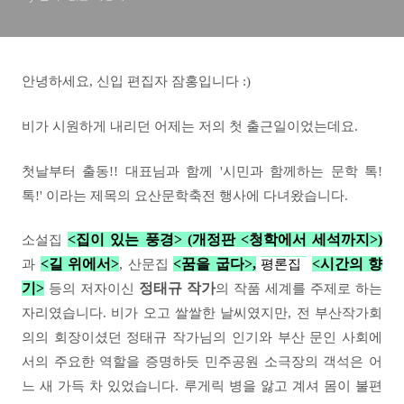
안녕하세요, 신입 편집자 잠홍입니다 :)
비가 시원하게 내리던 어제는 저의 첫 출근일이었는데
요.
첫날부터 출동!! 대표님과 함께
'시민과 함께하는 문학 톡!
톡!' 이라는 제목의
요산문학축전 행사에 다녀왔습니다
.
<
집이 있는 풍경
> (개정판 <청학에서 세석까지>)
소설집
<
길 위에서
>
,
<
꿈을 굽다
>,
<시간의 향
과
산문집
평론집
기>
정
태규 작가
등의 저자이신
의 작품 세계를 주제로 하는
자리였습니
다
.
비가
오고 쌀쌀한 날씨였지만,
전 부산작가회
의의 회장이셨던
정태규 작가님의 인기와 부산 문인 사회에
서의 주요한 역할을 증명하듯 민주공원 소극장의 객석은 어
느 새 가득 차 있었습니다
.
루게릭 병을 앓고 계셔
몸이 불편