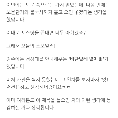
이번에는 보문 쪽으로는 가지 않았는데, 다음 번에는
보문단지와 불국사까지 훑고 오면 좋겠다는 생각을
했답니다.
이대로 포스팅을 끝내면 너무 아쉽겠죠?
그래서 오늘의 스포일러!
경주에는 첨성대를 안내해주는
'비단벌레 열차
🐛
'
가
있답니다.
미처 사진을 찍지 못했는데 그 열차를 보자마자 '앗!
저건!' 하고 생각해버렸어요ㅎㅎ
아마 여러분도 이 제목을 들으면 저의 이런 생각에 동
감하실 거라 생각합니다.