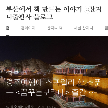
본문 바로가기
부산에서 책 만드는 이야기 : 산지
니출판사 블로그
홈
홈페이지
산지니 책
채널 산지니
월
이런저런
경주여행에 스포일러 한 스푼
― <꿈꾸는보라매> 출간 예
고!
by 알 수 없는 사용자
2021. 12. 12.