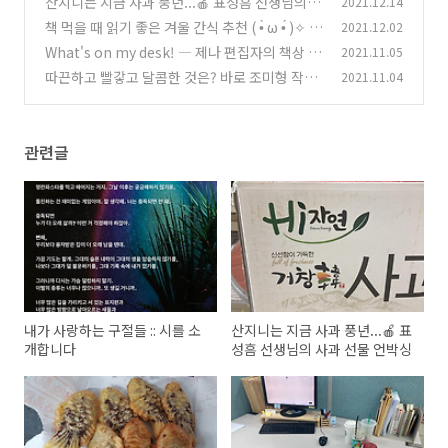
산지니는 지금 사과 풍년...🍎 표성흠 선생님의 사
2021.12.14
과 선물 언박싱
책 먹을 때 읽기 좋은 겨울 간식 추천 ( •̀ ω •́ )✧
2021.12.02
(0)
What's on my desk! ― 제나 편집자의 책상 탐
2021.11.05
(3)
방기
따끈하고 빨갛고 달콤한 것은? 바로 조미형 작가
2021.11.04
(2)
님의 사랑💝 [커피&사과 선물 언박싱]
(0)
관련글
내가 사랑하는 구절들 :: 시를 소
산지니는 지금 사과 풍년...🍎 표
개합니다
성흠 선생님의 사과 선물 언박싱