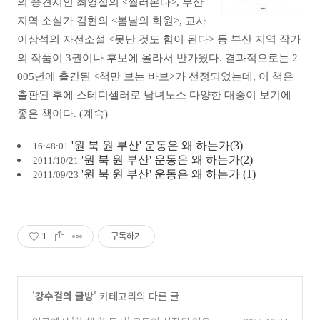
의 중견시인 최영철의 <찔러본다>, 부산
지역 소설가 김현의 <봄날의 화원>, 교사
이상석의 자전소설 <못난 것도 힘이 된다> 등 부산 지역 작가
의 작품이 3권이나 후보에 올라서 반가웠다. 결과적으로는 2
005년에 출간된 <책만 보는 바보>가 선정되었는데, 이 책은
출판된 후에 스테디셀러로 남녀노소 다양한 대중이 보기에
좋은 책이다. (계속)
'원 북 원 부산' 운동은 왜 하는가(3)
16:48:01
'원 북 원 부산' 운동은 왜 하는가(2)
2011/10/21
'원 북 원 부산' 운동은 왜 하는가 (1)
2011/09/23
1
구독하기
'
강수걸의 글방
' 카테고리의 다른 글