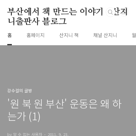
본문 바로가기
부산에서 책 만드는 이야기 : 산지
니출판사 블로그
홈
홈페이지
산지니 책
채널 산지니
월
강수걸의 글방
'원 북 원 부산' 운동은 왜 하
는가 (1)
by 알 수 없는 사용자
2011. 9. 23.