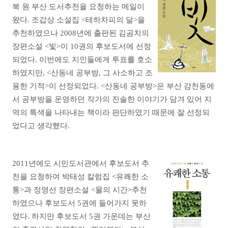
북 원 부산 도서추천을 요청하는 메일이
왔다. 조갑상 소설집 <테하차피의 달>을
추천하였으나 2008년에 출판된 김곰치의
장편소설 <빛>이 10권의 후보도서에 선정
되었다. 이번에도 지인들에게 투표를 호소
하였지만, <산동네 공부방, 그 사소하고 조
용한 기적>이 선정되었다. <산동네 공부방>은 부산 감천동에
서 공부방을 운영하던 작가의 진솔한 이야기가 담겨 있어 지
역의 특색을 나타내는 책이라 판단하였기 때문에 잘 선정되
었다고 생각했다.
2011년에도 시민도서관에서 후보도서 추
천을 요청하여 박태성 칼럼집 <유쾌한 소
통>과 정영선 장편소설 <물의 시간>추천
하였으나 후보도서 5권에 들어가지 못하
였다. 하지만 후보도서 5권 가운데는 부산