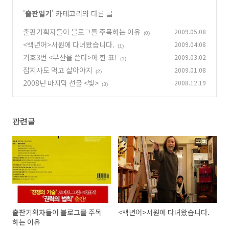
'
출판일기
' 카테고리의 다른 글
출판기획자들이 블로그를 주목하는 이유
2009.05.08
(0)
<백년어>서원에 다녀왔습니다.
2009.04.08
(1)
기호3번 <부산을 쓴다>에 한 표!
2009.03.02
(1)
잡지사도 먹고 살아야지
2009.01.08
(2)
2008년 마지막 선물 <빛>
2008.12.19
(3)
관련글
출판기획자들이 블로그를 주목
<백년어>서원에 다녀왔습니다.
하는 이유