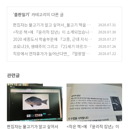
'
출판일기
' 카테고리의 다른 글
편집자는 물고기가 알고 싶어서_물고기 책을 교
2020.07.31
정 중입니다
<작은 책>에 『윤리적 잡년』이 소개되었습니
2020.07.30
(1)
다.
2020 세종도서 학술부문에 『고종, 근대 지식을
2020.07.27
(0)
읽다』가 선정되었습니다
코로나19, 생태주의 그리고 『21세기 마르크스
2020.07.26
(0)
경제학』
직장에서 연차휴가가 늘어난다면_ 『말랑말랑한
2020.07.22
(0)
노동을 위하여』
(2)
관련글
편집자는 물고기가 알고 싶어서
<작은 책>에 『윤리적 잡년』이