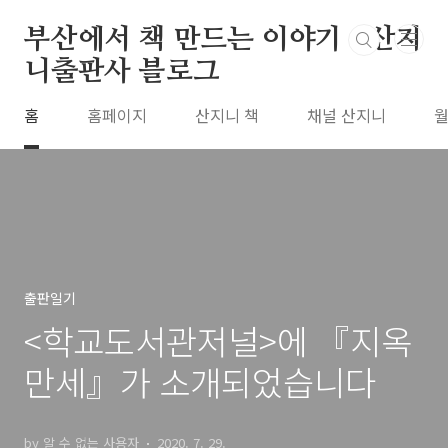
본문 바로가기
부산에서 책 만드는 이야기 : 산지
니출판사 블로그
홈
홈페이지
산지니 책
채널 산지니
월
출판일기
<학교도서관저널>에 『지옥
만세』가 소개되었습니다
by 알 수 없는 사용자
2020. 7. 29.