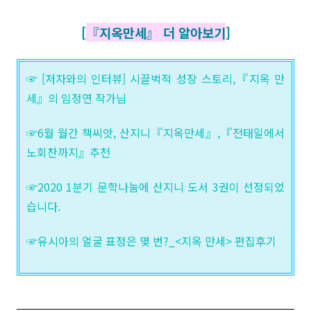
[
『지옥만세』 더 알아보기
]
☞ [저자와의 인터뷰] 시끌벅적 성장 스토리,『지옥 만
세』의 임정연 작가님
☞6월 월간 책씨앗, 산지니『지옥만세』,『전태일에서
노회찬까지』추천
☞2020 1분기 문학나눔에 산지니 도서 3권이 선정되었
습니다.
☞유시아의 얼굴 표정은 몇 번?_<지옥 만세> 편집후기